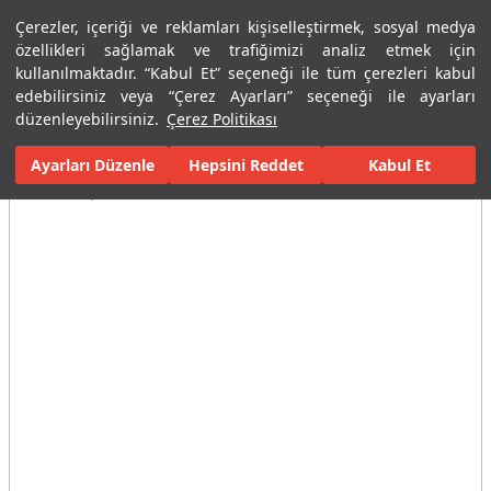
Çerezler, içeriği ve reklamları kişiselleştirmek, sosyal medya
Menü
Menü
özellikleri sağlamak ve trafiğimizi analiz etmek için
kullanılmaktadır. “Kabul Et” seçeneği ile tüm çerezleri kabul
edebilirsiniz veya “Çerez Ayarları” seçeneği ile ayarları
Ana Sayfa
Banyolar
Armatürler
Banyo Bataryaları
Duş Ba
düzenleyebilirsiniz.
Çerez Politikası
Ayarları Düzenle
Tüm Görseller
(6)
Hepsini Reddet
Kabul Et