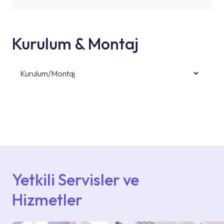
Kurulum & Montaj
Kurulum/Montaj
Ürün montajları için konusunda uzman ve
deneyimli ekiplere sahip yetkili servislerimize
başvurabilirsiniz. Web sitemizde yer alan
Hizmet Noktaları veya Yetkili Servisler alanı
içerisinden kendinize en yakın yetkili servise
ulaşabilir veya 0850 800 52 53 numaralı
iletişim merkezimizden destek alabilirsiniz.
Yetkili Servisler ve
Hizmetler