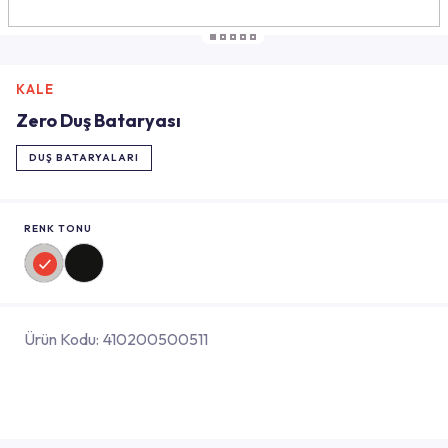
KALE
Zero Duş Bataryası
DUŞ BATARYALARI
RENK TONU
Ürün Kodu:
410200500511