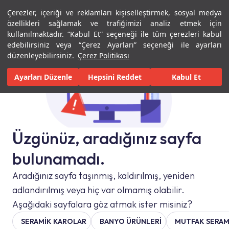
Çerezler, içeriği ve reklamları kişiselleştirmek, sosyal medya
Menü
Menü
özellikleri sağlamak ve trafiğimizi analiz etmek için
kullanılmaktadır. “Kabul Et” seçeneği ile tüm çerezleri kabul
edebilirsiniz veya “Çerez Ayarları” seçeneği ile ayarları
düzenleyebilirsiniz.
Çerez Politikası
Ayarları Düzenle
Hepsini Reddet
Kabul Et
Üzgünüz, aradığınız sayfa
bulunamadı.
Aradığınız sayfa taşınmış, kaldırılmış, yeniden
adlandırılmış veya hiç var olmamış olabilir.
Aşağıdaki sayfalara göz atmak ister misiniz?
SERAMIK KAROLAR
BANYO ÜRÜNLERİ
MUTFAK SERAM