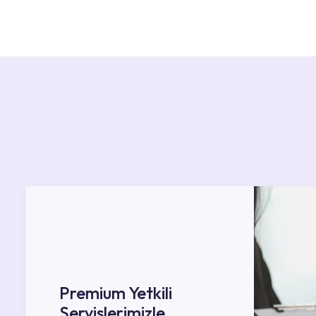
Ürün montajları için konusunda uzman ve deneyiml
başvurabilirsiniz. Web sitemizde yer alan Hizmet 
kendinize en yakın yetkili servise ulaşabilir ve
destek alabilirsiniz.
Premium Yetkili
Servislerimizle