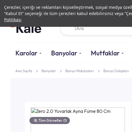
Çerezler, içeriği ve reklamları kişiselleştirmek, sosyal medya özel
“Kabul Et” seçeneği ile tüm çerezleri kabul edebilirsiniz veya “Çer
Politikası
Karolar
Banyolar
Mutfaklar
Ana Sayfa
Banyolar
Banyo Mobilyaları
Banyo Dolapları
Tüm Görseller
(1)