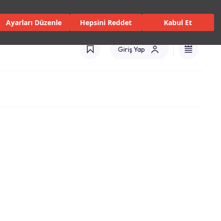
 Servisler ve Hizmetler
Mağazalar
Kataloglar
Türkiye(TR)
Ayarları Düzenle
Hepsini Reddet
Kabul Et
Giriş Yap