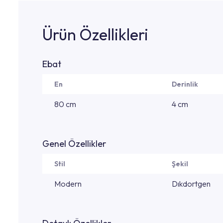
Ürün Özellikleri
Ebat
En
Derinlik
80 cm
4 cm
Genel Özellikler
Stil
Şekil
Modern
Dıkdortgen