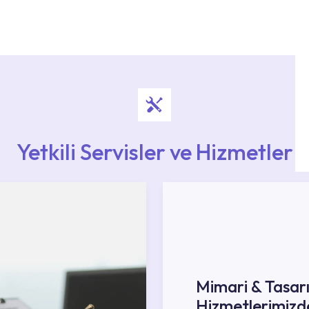
i ekiplere sahip yetkili servislerimize
Noktaları veya Yetkili Servisler alanı içerisinden
ya 0850 800 52 53 numaralı iletişim merkezimizden
Yetkili Servisler ve Hizmetler
Mimari & Tasar
Hizmetlerimizd