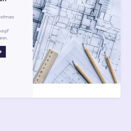
nsıtması
keşif
nın.