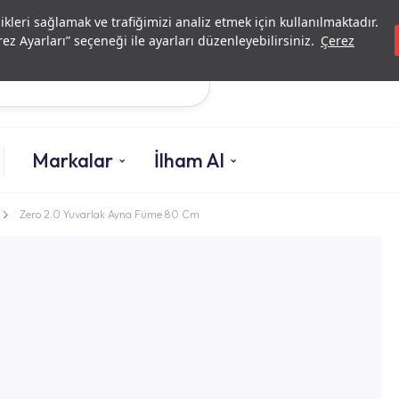
Yatırımcı İlişkileri
Yetkili
likleri sağlamak ve trafiğimizi analiz etmek için kullanılmaktadır.
ez Ayarları” seçeneği ile ayarları düzenleyebilirsiniz.
Çerez
Ara
Markalar
İlham Al
Zero 2.0 Yuvarlak Ayna Füme 80 Cm