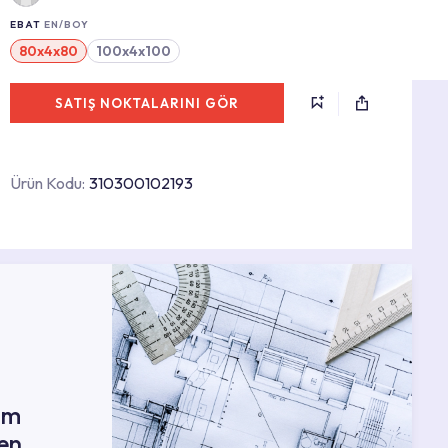
EBAT
EN/BOY
80x4x80
100x4x100
SATIŞ NOKTALARINI GÖR
Ürün Kodu:
310300102193
ım
en