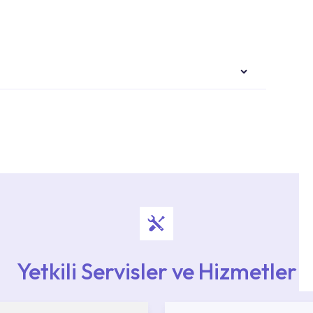
i ekiplere sahip yetkili servislerimize
Noktaları veya Yetkili Servisler alanı içerisinden
ya 0850 800 52 53 numaralı iletişim merkezimizden
Yetkili Servisler ve Hizmetler