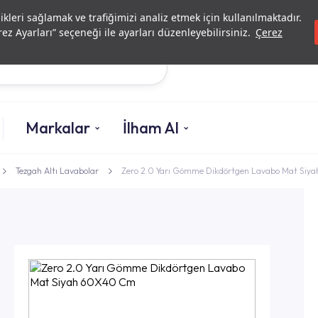
Yatırımcı İlişkileri
Yetkili
likleri sağlamak ve trafiğimizi analiz etmek için kullanılmaktadır.
ez Ayarları” seçeneği ile ayarları düzenleyebilirsiniz.
Çerez
Ara
Markalar
İlham Al
Tezgah Altı Lavabolar
Zero 2.0 Yarı Gömme Dikdörtgen Lavabo Mat Si