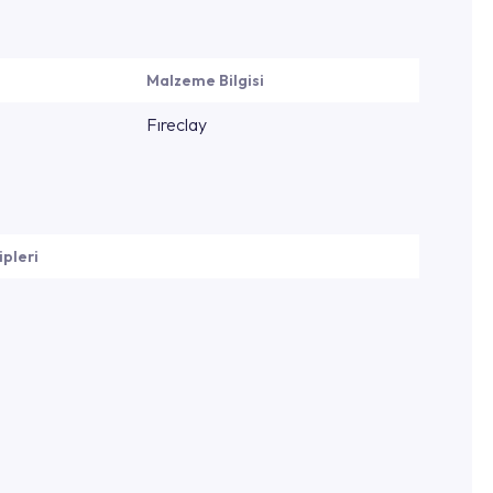
Malzeme Bilgisi
Fıreclay
ipleri