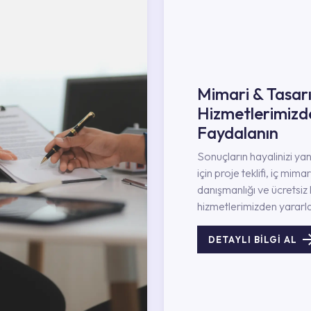
Mimari & Tasar
Hizmetlerimizd
Faydalanın
Sonuçların hayalinizi ya
için proje teklifi, iç mimar
danışmanlığı ve ücretsiz 
hizmetlerimizden yararla
DETAYLI BİLGİ AL