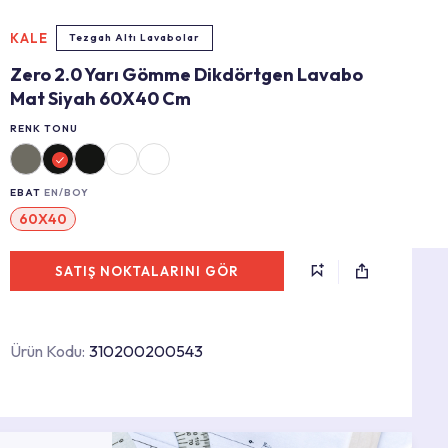
KALE
Tezgah Altı Lavabolar
Zero 2.0 Yarı Gömme Dikdörtgen Lavabo
Mat Siyah 60X40 Cm
RENK TONU
EBAT
EN/BOY
60X40
SATIŞ NOKTALARINI GÖR
Ürün Kodu:
310200200543