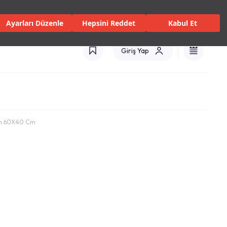
 Servisler ve Hizmetler
Mağazalar
Kataloglar
Türkiye(TR)
Ayarları Düzenle
Hepsini Reddet
Kabul Et
Giriş Yap
yah 60X40 Cm