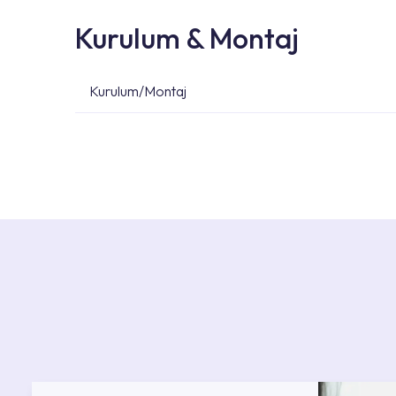
Kurulum & Montaj
Kurulum/Montaj
Ürün montajları için konusunda uzman ve deneyiml
başvurabilirsiniz. Web sitemizde yer alan Hizmet 
kendinize en yakın yetkili servise ulaşabilir ve
destek alabilirsiniz.