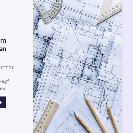
ım
en
nsıtması
keşif
nın.