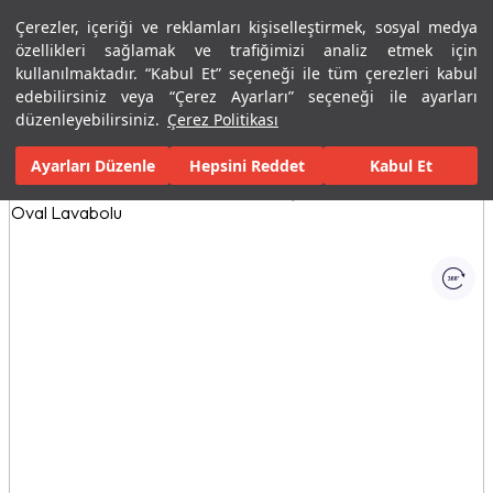
Çerezler, içeriği ve reklamları kişiselleştirmek, sosyal medya
Menü
Menü
özellikleri sağlamak ve trafiğimizi analiz etmek için
kullanılmaktadır. “Kabul Et” seçeneği ile tüm çerezleri kabul
edebilirsiniz veya “Çerez Ayarları” seçeneği ile ayarları
Ana Sayfa
Banyolar
Banyo Mobilyaları
Banyo Dolapları
Ze
düzenleyebilirsiniz.
Çerez Politikası
Ayarları Düzenle
Tüm Görseller
(1)
Hepsini Reddet
Kabul Et