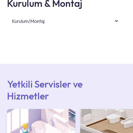
Kurulum & Montaj
Kurulum/Montaj
Ürün montajları için konusunda uzman ve
deneyimli ekiplere sahip yetkili servislerimize
başvurabilirsiniz. Web sitemizde yer alan
Hizmet Noktaları veya Yetkili Servisler alanı
içerisinden kendinize en yakın yetkili servise
ulaşabilir veya 0850 800 52 53 numaralı
iletişim merkezimizden destek alabilirsiniz.
Yetkili Servisler ve
Hizmetler