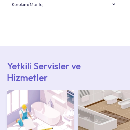
Kurulum/Montaj
Ürün montajları için konusunda uzman ve
deneyimli ekiplere sahip yetkili servislerimize
başvurabilirsiniz. Web sitemizde yer alan
Hizmet Noktaları veya Yetkili Servisler alanı
içerisinden kendinize en yakın yetkili servise
ulaşabilir veya 0850 800 52 53 numaralı
iletişim merkezimizden destek alabilirsiniz.
Yetkili Servisler ve
Hizmetler