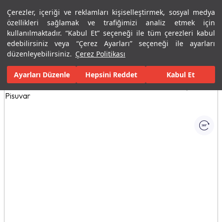
Çerezler, içeriği ve reklamları kişiselleştirmek, sosyal medya
Menü
Menü
özellikleri sağlamak ve trafiğimizi analiz etmek için
kullanılmaktadır. “Kabul Et” seçeneği ile tüm çerezleri kabul
edebilirsiniz veya “Çerez Ayarları” seçeneği ile ayarları
Ana Sayfa
Banyolar
Seramik Banyo Ürünleri
Pisuvarlar
Ze
düzenleyebilirsiniz.
Çerez Politikası
Ayarları Düzenle
Tüm Görseller
(1)
Hepsini Reddet
Kabul Et