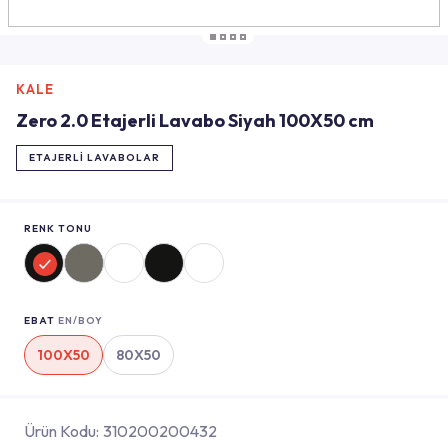
KALE
Zero 2.0 Etajerli Lavabo Siyah 100X50 cm
ETAJERLI LAVABOLAR
RENK TONU
EBAT
EN/BOY
100X50
80X50
Ürün Kodu:
310200200432