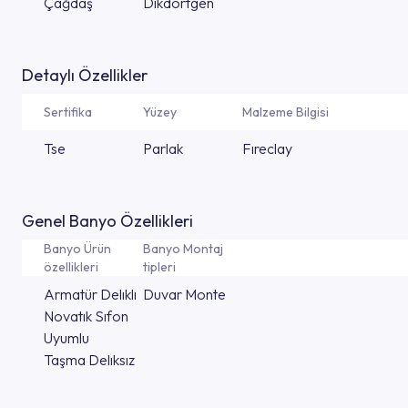
Çağdaş
Dıkdortgen
Detaylı Özellikler
Sertifika
Yüzey
Malzeme Bilgisi
Tse
Parlak
Fıreclay
Genel Banyo Özellikleri
Banyo Ürün
Banyo Montaj
özellikleri
tipleri
Armatür Delıklı
Duvar Monte
Novatık Sıfon
Uyumlu
Taşma Delıksız