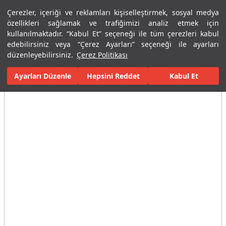
Çerezler, içeriği ve reklamları kişiselleştirmek, sosyal medya
Menü
Menü
özellikleri sağlamak ve trafiğimizi analiz etmek için
kullanılmaktadır. “Kabul Et” seçeneği ile tüm çerezleri kabul
edebilirsiniz veya “Çerez Ayarları” seçeneği ile ayarları
Ana Sayfa
Banyolar
Seramik Banyo Ürünleri
Lavabolar
Et
düzenleyebilirsiniz.
Çerez Politikası
Ayarları Düzenle
Tüm Görseller
(3)
Hepsini Reddet
Kabul Et