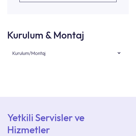
Kurulum & Montaj
Kurulum/Montaj
Ürün montajları için konusunda uzman ve
deneyimli ekiplere sahip yetkili servislerimize
başvurabilirsiniz. Web sitemizde yer alan
Hizmet Noktaları veya Yetkili Servisler alanı
içerisinden kendinize en yakın yetkili servise
ulaşabilir veya 0850 800 52 53 numaralı
iletişim merkezimizden destek alabilirsiniz.
Yetkili Servisler ve
Hizmetler