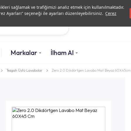
Yatırımcı İlişkileri
Yetkili
likleri sağlamak ve trafiğimizi analiz etmek için kullanılmaktadır.
ez Ayarları” seçeneği ile ayarları düzenleyebilirsiniz.
Çerez
Ara
Markalar
İlham Al
Tezgah Üstü Lavabolar
Zero 2.0 Dikdörtgen Lavabo Mat Beyaz 60X45cm