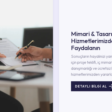
Mimari & Tasar
Hizmetlerimizd
Faydalanın
Sonuçların hayalinizi ya
için proje teklifi, iç mimar
danışmanlığı ve ücretsiz 
hizmetlerimizden yararla
DETAYLI BİLGİ AL