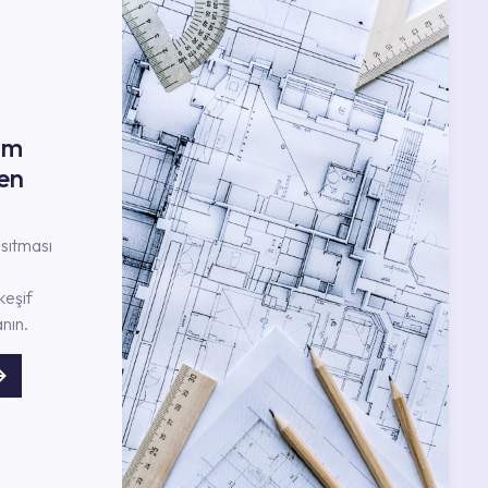
ım
en
nsıtması
keşif
nın.