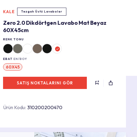
KALE
Tezgah Üstü Lavabolar
Zero 2.0 Dikdörtgen Lavabo Mat Beyaz
60X45cm
RENK TONU
EBAT
EN/BOY
60X45
SATIŞ NOKTALARINI GÖR
Ürün Kodu:
310200200470