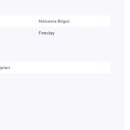
Malzeme Bilgisi
Fıreclay
ipleri