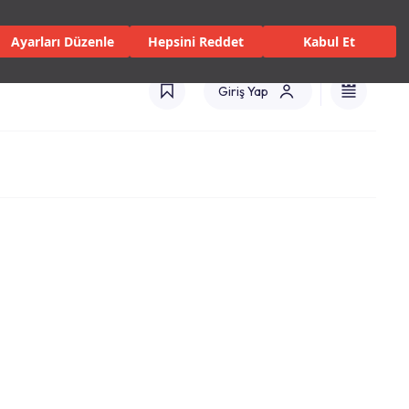
 Servisler ve Hizmetler
Mağazalar
Kataloglar
Türkiye(TR)
Ayarları Düzenle
Hepsini Reddet
Kabul Et
Giriş Yap