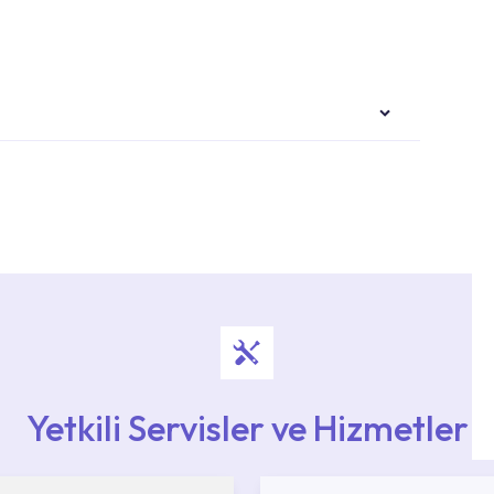
i ekiplere sahip yetkili servislerimize
Noktaları veya Yetkili Servisler alanı içerisinden
ya 0850 800 52 53 numaralı iletişim merkezimizden
Yetkili Servisler ve Hizmetler