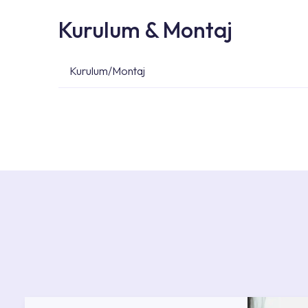
Kurulum & Montaj
Kurulum/Montaj
Ürün montajları için konusunda uzman ve deneyiml
başvurabilirsiniz. Web sitemizde yer alan Hizmet 
kendinize en yakın yetkili servise ulaşabilir ve
destek alabilirsiniz.