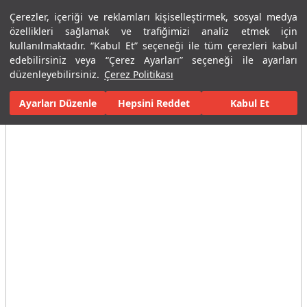
Çerezler, içeriği ve reklamları kişiselleştirmek, sosyal medya
Menü
Menü
özellikleri sağlamak ve trafiğimizi analiz etmek için
kullanılmaktadır. “Kabul Et” seçeneği ile tüm çerezleri kabul
edebilirsiniz veya “Çerez Ayarları” seçeneği ile ayarları
Ana Sayfa
Karolar
Konut Dışı Alanlar
Havuz Seramikleri
Wa
düzenleyebilirsiniz.
Çerez Politikası
Ayarları Düzenle
Tüm Görseller
(8)
Hepsini Reddet
Kabul Et