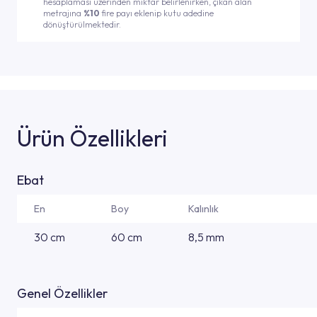
hesaplaması üzerinden miktar belirlenirken, çıkan alan
metrajına
%10
fire payı eklenip kutu adedine
dönüştürülmektedir.
Ürün Özellikleri
Ebat
En
Boy
Kalınlık
30 cm
60 cm
8,5 mm
Genel Özellikler