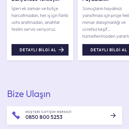
İşleri ek zaman ve bütçe
Sonuçların hayalinizi
harcatmadan, her iş için farklı
yansıtması için proje tekli
usta aratmadan, anahtar
mimar danışmanlığı ve
teslim servis veriyoruz.
ücretsiz keşif
hizmetlerimizden yararl
DETAYLI BİLGİ AL
DETAYLI BİLGİ AL
Bize Ulaşın
MÜŞTERİ İLETİŞİM MERKEZİ
0850 800 5253