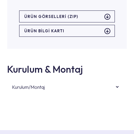
ÜRÜN GÖRSELLERI (ZIP)
ÜRÜN BILGI KARTI
Kurulum & Montaj
Kurulum/Montaj
Ürün montajları için konusunda uzman ve
deneyimli ekiplere sahip yetkili servislerimize
başvurabilirsiniz. Web sitemizde yer alan
Hizmet Noktaları veya Yetkili Servisler alanı
içerisinden kendinize en yakın yetkili servise