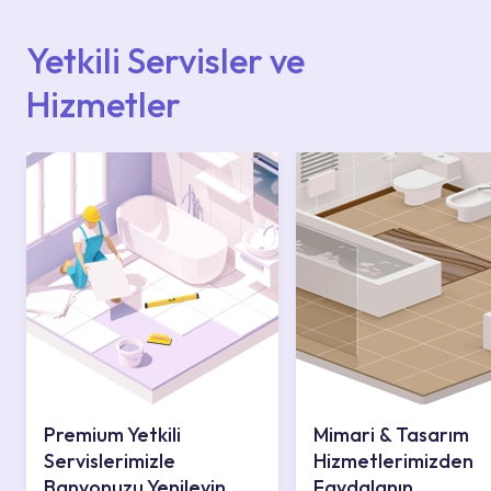
ulaşabilir veya 0850 800 52 53 numaralı
iletişim merkezimizden destek alabilirsiniz.
Yetkili Servisler ve
Hizmetler
Premium Yetkili
Mimari & Tasarım
Servislerimizle
Hizmetlerimizden
Banyonuzu Yenileyin
Faydalanın