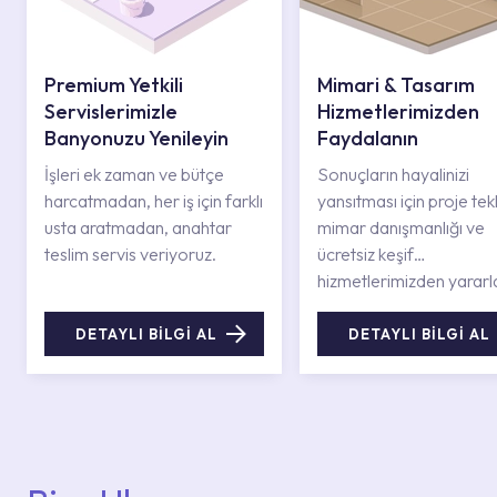
Premium Yetkili
Mimari & Tasarım
Servislerimizle
Hizmetlerimizden
Banyonuzu Yenileyin
Faydalanın
İşleri ek zaman ve bütçe
Sonuçların hayalinizi
harcatmadan, her iş için farklı
yansıtması için proje tekli
usta aratmadan, anahtar
mimar danışmanlığı ve
teslim servis veriyoruz.
ücretsiz keşif
hizmetlerimizden yararl
DETAYLI BİLGİ AL
DETAYLI BİLGİ AL