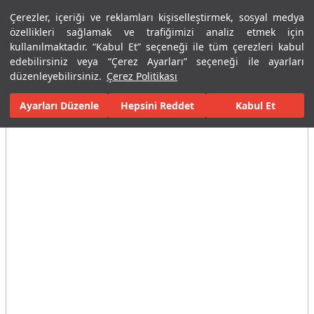
Çerezler, içeriği ve reklamları kişiselleştirmek, sosyal medya
Menü
Menü
özellikleri sağlamak ve trafiğimizi analiz etmek için
kullanılmaktadır. “Kabul Et” seçeneği ile tüm çerezleri kabul
edebilirsiniz veya “Çerez Ayarları” seçeneği ile ayarları
Ana Sayfa
Karolar
Konut İçi Alanlar
Banyo Seramikleri
Vit
düzenleyebilirsiniz.
Çerez Politikası
Ayarları Düzenle
Tüm Görseller
(6)
Hepsini Reddet
Kabul Et