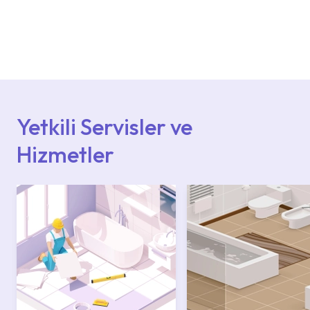
Ürün montajları için konusunda uzman ve
deneyimli ekiplere sahip yetkili servislerimize
başvurabilirsiniz. Web sitemizde yer alan
Hizmet Noktaları veya Yetkili Servisler alanı
içerisinden kendinize en yakın yetkili servise
ulaşabilir veya 0850 800 52 53 numaralı
iletişim merkezimizden destek alabilirsiniz.
Yetkili Servisler ve
Hizmetler