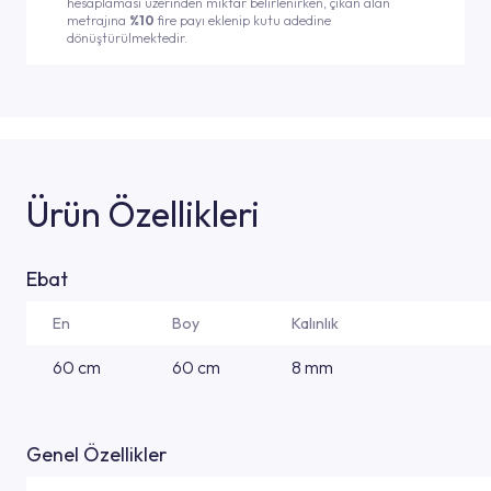
hesaplaması üzerinden miktar belirlenirken, çıkan alan
metrajına
%10
fire payı eklenip kutu adedine
dönüştürülmektedir.
Ürün Özellikleri
Ebat
En
Boy
Kalınlık
60 cm
60 cm
8 mm
Genel Özellikler