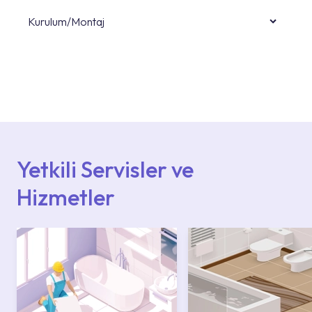
Kurulum/Montaj
Ürün montajları için konusunda uzman ve
deneyimli ekiplere sahip yetkili servislerimize
başvurabilirsiniz. Web sitemizde yer alan
Hizmet Noktaları veya Yetkili Servisler alanı
içerisinden kendinize en yakın yetkili servise
ulaşabilir veya 0850 800 52 53 numaralı
iletişim merkezimizden destek alabilirsiniz.
Yetkili Servisler ve
Hizmetler