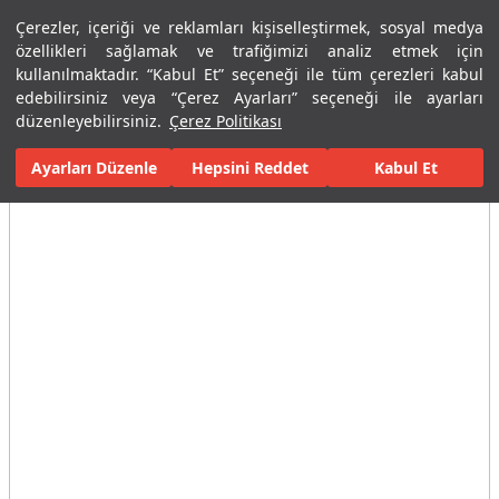
Çerezler, içeriği ve reklamları kişiselleştirmek, sosyal medya
Menü
Menü
özellikleri sağlamak ve trafiğimizi analiz etmek için
kullanılmaktadır. “Kabul Et” seçeneği ile tüm çerezleri kabul
edebilirsiniz veya “Çerez Ayarları” seçeneği ile ayarları
Ana Sayfa
Banyolar
Banyo Mobilyaları
Boy Dolapları
Victo
düzenleyebilirsiniz.
Çerez Politikası
Ayarları Düzenle
Tüm Görseller
(5)
Hepsini Reddet
Kabul Et