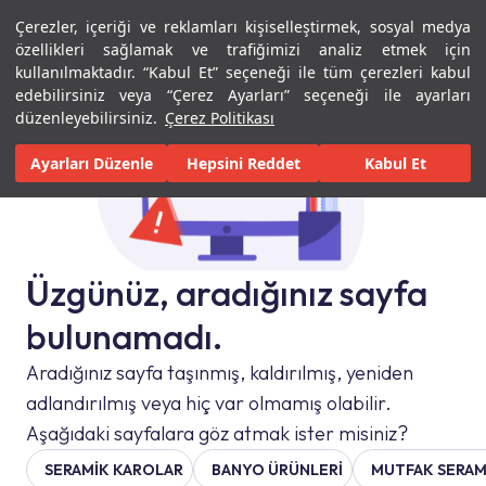
Çerezler, içeriği ve reklamları kişiselleştirmek, sosyal medya
Menü
Menü
özellikleri sağlamak ve trafiğimizi analiz etmek için
kullanılmaktadır. “Kabul Et” seçeneği ile tüm çerezleri kabul
edebilirsiniz veya “Çerez Ayarları” seçeneği ile ayarları
düzenleyebilirsiniz.
Çerez Politikası
Ayarları Düzenle
Hepsini Reddet
Kabul Et
Üzgünüz, aradığınız sayfa
bulunamadı.
Aradığınız sayfa taşınmış, kaldırılmış, yeniden
adlandırılmış veya hiç var olmamış olabilir.
Aşağıdaki sayfalara göz atmak ister misiniz?
SERAMIK KAROLAR
BANYO ÜRÜNLERİ
MUTFAK SERAM