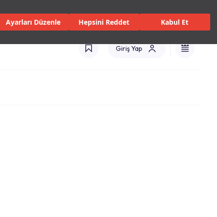
 Servisler ve Hizmetler
Mağazalar
Kataloglar
Türkiye(TR)
Ayarları Düzenle
Hepsini Reddet
Kabul Et
Giriş Yap