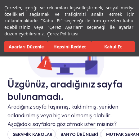
Çerezler, içeriği ve reklamları kişiselleştirmek, sosyal medya
Menü
Menü
özellikleri sağlamak ve trafiğimizi analiz etmek için
kullanılmaktadır. “Kabul Et” seçeneği ile tüm çerezleri kabul
edebilirsiniz veya “Çerez Ayarları” seçeneği ile ayarları
düzenleyebilirsiniz.
Çerez Politikası
Ayarları Düzenle
Hepsini Reddet
Kabul Et
Üzgünüz, aradığınız sayfa
bulunamadı.
Aradığınız sayfa taşınmış, kaldırılmış, yeniden
adlandırılmış veya hiç var olmamış olabilir.
Aşağıdaki sayfalara göz atmak ister misiniz?
SERAMIK KAROLAR
BANYO ÜRÜNLERİ
MUTFAK SERAM