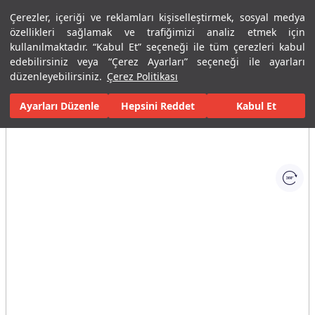
Çerezler, içeriği ve reklamları kişiselleştirmek, sosyal medya
Menü
Menü
özellikleri sağlamak ve trafiğimizi analiz etmek için
kullanılmaktadır. “Kabul Et” seçeneği ile tüm çerezleri kabul
edebilirsiniz veya “Çerez Ayarları” seçeneği ile ayarları
Ana Sayfa
Banyolar
Armatürler
Lavabo Bataryaları
Tek D
düzenleyebilirsiniz.
Çerez Politikası
Ayarları Düzenle
Tüm Görseller
(1)
Hepsini Reddet
Kabul Et