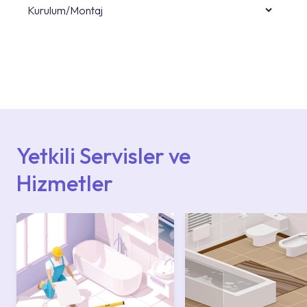
Kurulum/Montaj
Ürün montajları için konusunda uzman ve
deneyimli ekiplere sahip yetkili servislerimize
başvurabilirsiniz. Web sitemizde yer alan
Hizmet Noktaları veya Yetkili Servisler alanı
içerisinden kendinize en yakın yetkili servise
ulaşabilir veya 0850 800 52 53 numaralı
iletişim merkezimizden destek alabilirsiniz.
Yetkili Servisler ve
Hizmetler