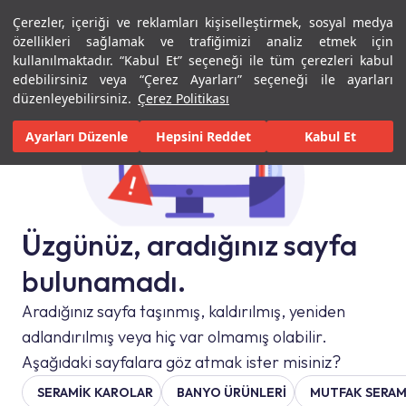
Çerezler, içeriği ve reklamları kişiselleştirmek, sosyal medya
Menü
Menü
özellikleri sağlamak ve trafiğimizi analiz etmek için
kullanılmaktadır. “Kabul Et” seçeneği ile tüm çerezleri kabul
edebilirsiniz veya “Çerez Ayarları” seçeneği ile ayarları
düzenleyebilirsiniz.
Çerez Politikası
Ayarları Düzenle
Hepsini Reddet
Kabul Et
Üzgünüz, aradığınız sayfa
bulunamadı.
Aradığınız sayfa taşınmış, kaldırılmış, yeniden
adlandırılmış veya hiç var olmamış olabilir.
Aşağıdaki sayfalara göz atmak ister misiniz?
SERAMIK KAROLAR
BANYO ÜRÜNLERİ
MUTFAK SERAM