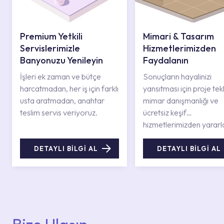
Premium Yetkili
Mimari & Tasarım
Servislerimizle
Hizmetlerimizden
Banyonuzu Yenileyin
Faydalanın
İşleri ek zaman ve bütçe
Sonuçların hayalinizi
harcatmadan, her iş için farklı
yansıtması için proje tekli
usta aratmadan, anahtar
mimar danışmanlığı ve
teslim servis veriyoruz.
ücretsiz keşif
hizmetlerimizden yararl
DETAYLI BİLGİ AL
DETAYLI BİLGİ AL