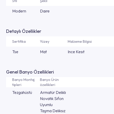
Stil
Şekil
Modern
Daıre
Detaylı Özellikler
Sertifika
Yüzey
Malzeme Bilgisi
Tse
Mat
Ince Kesıt
Genel Banyo Özellikleri
Banyo Montaj
Banyo Ürün
tipleri
özellikleri
Tezgahüstü
Armatür Delıklı
Novatık Sıfon
Uyumlu
Taşma Delıksız