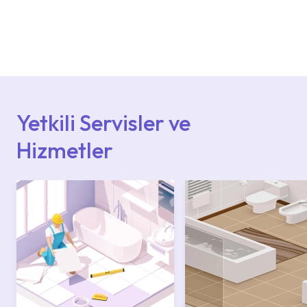
Ürün montajları için konusunda uzman ve
deneyimli ekiplere sahip yetkili servislerimize
başvurabilirsiniz. Web sitemizde yer alan
Hizmet Noktaları veya Yetkili Servisler alanı
içerisinden kendinize en yakın yetkili servise
ulaşabilir veya 0850 800 52 53 numaralı
iletişim merkezimizden destek alabilirsiniz.
Yetkili Servisler ve
Hizmetler