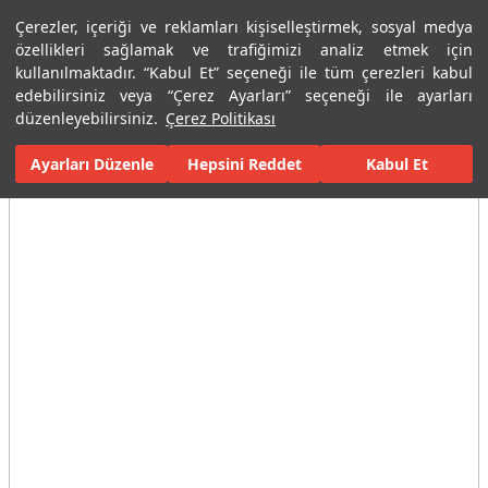
Çerezler, içeriği ve reklamları kişiselleştirmek, sosyal medya
Menü
Menü
özellikleri sağlamak ve trafiğimizi analiz etmek için
kullanılmaktadır. “Kabul Et” seçeneği ile tüm çerezleri kabul
edebilirsiniz veya “Çerez Ayarları” seçeneği ile ayarları
Ana Sayfa
Banyolar
Seramik Banyo Ürünleri
Lavabolar
Ça
düzenleyebilirsiniz.
Çerez Politikası
Ayarları Düzenle
Tüm Görseller
(3)
Hepsini Reddet
Kabul Et