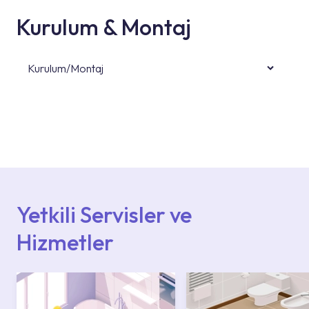
Kurulum & Montaj
Kurulum/Montaj
Ürün montajları için konusunda uzman ve
deneyimli ekiplere sahip yetkili servislerimize
başvurabilirsiniz. Web sitemizde yer alan
Hizmet Noktaları veya Yetkili Servisler alanı
içerisinden kendinize en yakın yetkili servise
ulaşabilir veya 0850 800 52 53 numaralı
iletişim merkezimizden destek alabilirsiniz.
Yetkili Servisler ve
Hizmetler