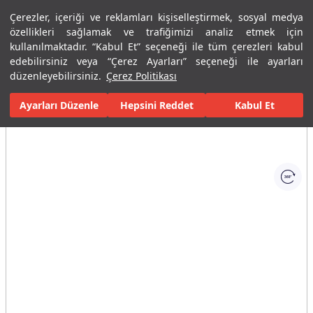
Çerezler, içeriği ve reklamları kişiselleştirmek, sosyal medya
Menü
Menü
özellikleri sağlamak ve trafiğimizi analiz etmek için
kullanılmaktadır. “Kabul Et” seçeneği ile tüm çerezleri kabul
edebilirsiniz veya “Çerez Ayarları” seçeneği ile ayarları
Ana Sayfa
Banyolar
Seramik Banyo Ürünleri
Lavabolar
Sm
düzenleyebilirsiniz.
Çerez Politikası
Ayarları Düzenle
Tüm Görseller
(1)
Hepsini Reddet
Kabul Et