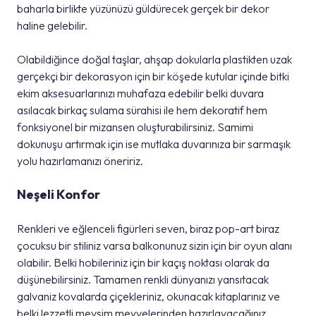
baharla birlikte yüzünüzü güldürecek gerçek bir dekor
haline gelebilir.
Olabildiğince doğal taşlar, ahşap dokularla plastikten uzak
gerçekçi bir dekorasyon için bir köşede kutular içinde bitki
ekim aksesuarlarınızı muhafaza edebilir belki duvara
asılacak birkaç sulama sürahisi ile hem dekoratif hem
fonksiyonel bir mizansen oluşturabilirsiniz. Samimi
dokunuşu artırmak için ise mutlaka duvarınıza bir sarmaşık
yolu hazırlamanızı öneririz.
Neşeli Konfor
Renkleri ve eğlenceli figürleri seven, biraz pop-art biraz
çocuksu bir stiliniz varsa balkonunuz sizin için bir oyun alanı
olabilir. Belki hobileriniz için bir kaçış noktası olarak da
düşünebilirsiniz. Tamamen renkli dünyanızı yansıtacak
galvaniz kovalarda çiçekleriniz, okunacak kitaplarınız ve
belki lezzetli mevsim meyvelerinden hazırlayacağınız