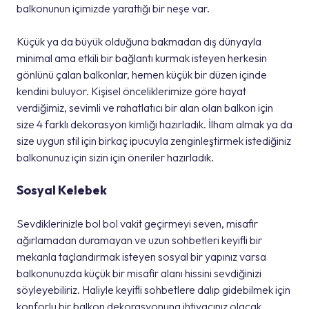
balkonunun içimizde yarattığı bir neşe var.
Küçük ya da büyük olduğuna bakmadan dış dünyayla
minimal ama etkili bir bağlantı kurmak isteyen herkesin
gönlünü çalan balkonlar, hemen küçük bir düzen içinde
kendini buluyor. Kişisel önceliklerimize göre hayat
verdiğimiz, sevimli ve rahatlatıcı bir alan olan balkon için
size 4 farklı dekorasyon kimliği hazırladık. İlham almak ya da
size uygun stil için birkaç ipucuyla zenginleştirmek istediğiniz
balkonunuz için sizin için öneriler hazırladık.
Sosyal Kelebek
Sevdiklerinizle bol bol vakit geçirmeyi seven, misafir
ağırlamadan duramayan ve uzun sohbetleri keyifli bir
mekanla taçlandırmak isteyen sosyal bir yapınız varsa
balkonunuzda küçük bir misafir alanı hissini sevdiğinizi
söyleyebiliriz. Haliyle keyifli sohbetlere dalıp gidebilmek için
konforlu bir balkon dekorasyonuna ihtiyacınız olacak.