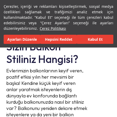
Çerezler, içeriği ve reklamları kişiselleştirmek, sosyal medya
Menü
Menü
özellikleri sağlamak ve trafiğimizi analiz etmek için
kullanılmaktadır. “Kabul Et” seçeneği ile tüm çerezleri kabul
Ana Sayfa
Sizin Balkon Stiliniz Hangisi?
edebilirsiniz veya “Çerez Ayarları” seçeneği ile ayarları
düzenleyebilirsiniz.
Çerez Politikası
Ayarları Düzenle
Hepsini Reddet
Kabul Et
Sizin Balkon
Stiliniz Hangisi?
Evlerimizin balkonlarının keyif veren,
pozitif etkisi yılın her mevsimi bir
başka! Kendine küçük keyif veren
anlar yaratmak isteyenlerin dış
dünyayla ev konforunda bağlantı
kurduğu balkonunuzda nasıl bir stiliniz
var? Balkonunu yeniden dekore etmek
isteyenlere ya da yeni bir balkon