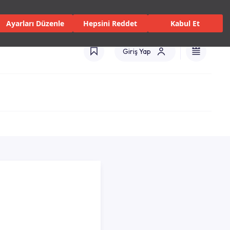
 Servisler ve Hizmetler
Mağazalar
Kataloglar
Türkiye(TR)
Ayarları Düzenle
Hepsini Reddet
Kabul Et
Giriş Yap