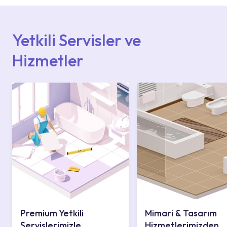
Hizmet Noktaları veya Yetkili Servisler alanı
içerisinden kendinize en yakın yetkili servise
ulaşabilir veya 0850 800 52 53 numaralı
iletişim merkezimizden destek alabilirsiniz.
Yetkili Servisler ve
Hizmetler
Premium Yetkili
Mimari & Tasarım
Servislerimizle
Hizmetlerimizden