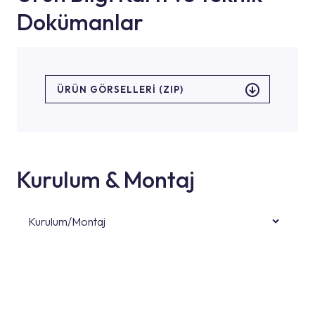
Dokümanlar
ÜRÜN GÖRSELLERI (ZIP)
Kurulum & Montaj
Kurulum/Montaj
Ürün montajları için konusunda uzman ve
deneyimli ekiplere sahip yetkili servislerimize
başvurabilirsiniz. Web sitemizde yer alan