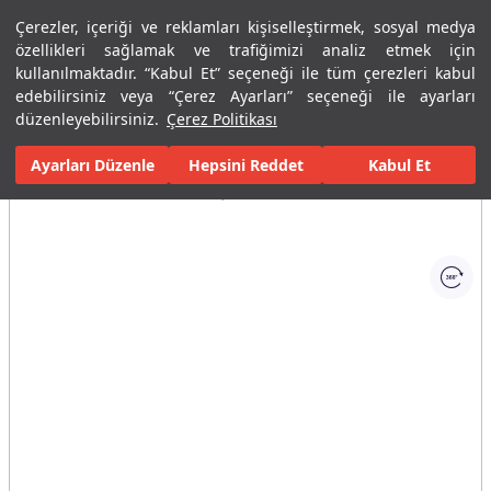
Çerezler, içeriği ve reklamları kişiselleştirmek, sosyal medya
Menü
Menü
özellikleri sağlamak ve trafiğimizi analiz etmek için
kullanılmaktadır. “Kabul Et” seçeneği ile tüm çerezleri kabul
edebilirsiniz veya “Çerez Ayarları” seçeneği ile ayarları
Ana Sayfa
Banyolar
Duş Sistemleri
Sürgülü Duş Takımları
düzenleyebilirsiniz.
Çerez Politikası
Ayarları Düzenle
Tüm Görseller
(1)
Hepsini Reddet
Kabul Et