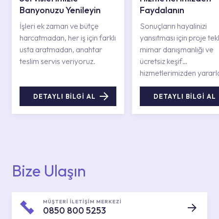
Banyonuzu Yenileyin
Faydalanın
İşleri ek zaman ve bütçe
Sonuçların hayalinizi
harcatmadan, her iş için farklı
yansıtması için proje tekli
usta aratmadan, anahtar
mimar danışmanlığı ve
teslim servis veriyoruz.
ücretsiz keşif
hizmetlerimizden yararl
DETAYLI BİLGİ AL
DETAYLI BİLGİ AL
Bize Ulaşın
MÜŞTERİ İLETİŞİM MERKEZİ
0850 800 5253