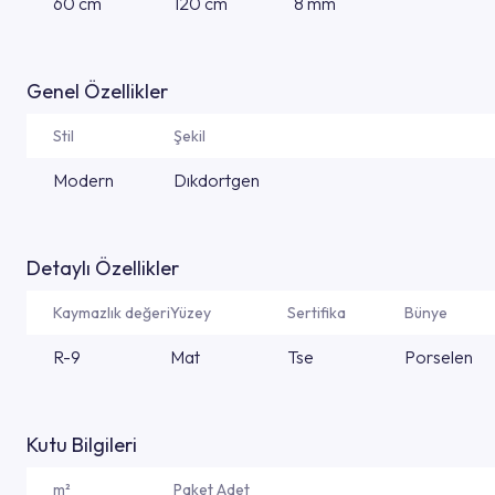
60 cm
120 cm
8 mm
Genel Özellikler
Stil
Şekil
Modern
Dıkdortgen
Detaylı Özellikler
Kaymazlık değeri
Yüzey
Sertifika
Bünye
R-9
Mat
Tse
Porselen
Kutu Bilgileri
m²
Paket Adet