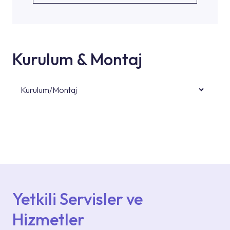
Kurulum & Montaj
Kurulum/Montaj
Ürün montajları için konusunda uzman ve
deneyimli ekiplere sahip yetkili servislerimize
başvurabilirsiniz. Web sitemizde yer alan
Hizmet Noktaları veya Yetkili Servisler alanı
içerisinden kendinize en yakın yetkili servise
ulaşabilir veya 0850 800 52 53 numaralı
iletişim merkezimizden destek alabilirsiniz.
Yetkili Servisler ve
Hizmetler