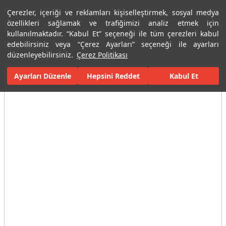
Çerezler, içeriği ve reklamları kişiselleştirmek, sosyal medya
Menü
Menü
özellikleri sağlamak ve trafiğimizi analiz etmek için
kullanılmaktadır. “Kabul Et” seçeneği ile tüm çerezleri kabul
edebilirsiniz veya “Çerez Ayarları” seçeneği ile ayarları
Ana Sayfa
Karolar
Konut İçi Alanlar
Banyo Seramikleri
Roy
düzenleyebilirsiniz.
Çerez Politikası
Ayarları Düzenle
Tüm Görseller
(19)
Hepsini Reddet
Kabul Et