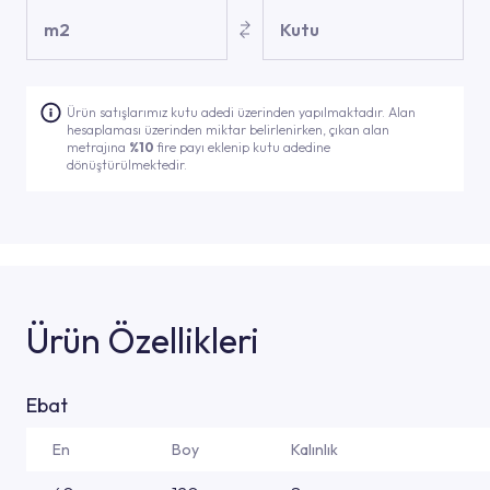
m2
Kutu
Ürün satışlarımız kutu adedi üzerinden yapılmaktadır. Alan
hesaplaması üzerinden miktar belirlenirken, çıkan alan
metrajına
%10
fire payı eklenip kutu adedine
dönüştürülmektedir.
Ürün Özellikleri
Ebat
En
Boy
Kalınlık