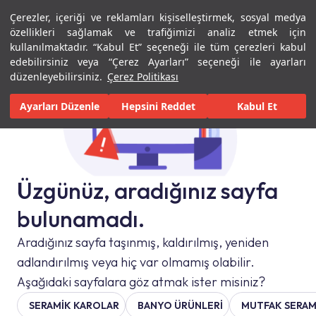
Çerezler, içeriği ve reklamları kişiselleştirmek, sosyal medya
Menü
Menü
özellikleri sağlamak ve trafiğimizi analiz etmek için
kullanılmaktadır. “Kabul Et” seçeneği ile tüm çerezleri kabul
edebilirsiniz veya “Çerez Ayarları” seçeneği ile ayarları
düzenleyebilirsiniz.
Çerez Politikası
Ayarları Düzenle
Hepsini Reddet
Kabul Et
Üzgünüz, aradığınız sayfa
bulunamadı.
Aradığınız sayfa taşınmış, kaldırılmış, yeniden
adlandırılmış veya hiç var olmamış olabilir.
Aşağıdaki sayfalara göz atmak ister misiniz?
SERAMIK KAROLAR
BANYO ÜRÜNLERİ
MUTFAK SERAM