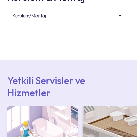
Kurulum/Montaj
Ürün montajları için konusunda uzman ve
deneyimli ekiplere sahip yetkili servislerimize
başvurabilirsiniz. Web sitemizde yer alan
Hizmet Noktaları veya Yetkili Servisler alanı
içerisinden kendinize en yakın yetkili servise
ulaşabilir veya 0850 800 52 53 numaralı
iletişim merkezimizden destek alabilirsiniz.
Yetkili Servisler ve
Hizmetler