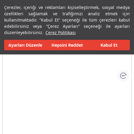
Çerezler, içeriği ve reklamları kişiselleştirmek, sosyal medya
Menü
Menü
özellikleri sağlamak ve trafiğimizi analiz etmek için
kullanılmaktadır. “Kabul Et” seçeneği ile tüm çerezleri kabul
edebilirsiniz veya “Çerez Ayarları” seçeneği ile ayarları
Ana Sayfa
Banyolar
Duş Sistemleri
Duş Barları
Rain Yuvar
düzenleyebilirsiniz.
Çerez Politikası
Ayarları Düzenle
Tüm Görseller
(1)
Hepsini Reddet
Kabul Et