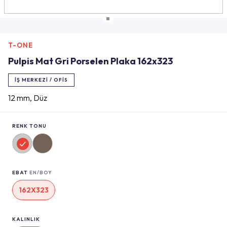
T-ONE
Pulpis Mat Gri Porselen Plaka 162x323
İŞ MERKEZI / OFIS
12 mm, Düz
RENK TONU
EBAT
EN/BOY
162X323
KALINLIK