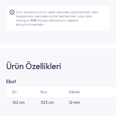
Ürün satışlarımız kutu adedi üzerinden yapılmaktadır. Alan
hesaplaması üzerinden miktar belirlenirken, çıkan alan
metrajına
%10
fire payı eklenip kutu adedine
dönüştürülmektedir.
Ürün Özellikleri
Ebat
En
Boy
Kalınlık
162 cm
323 cm
12 mm