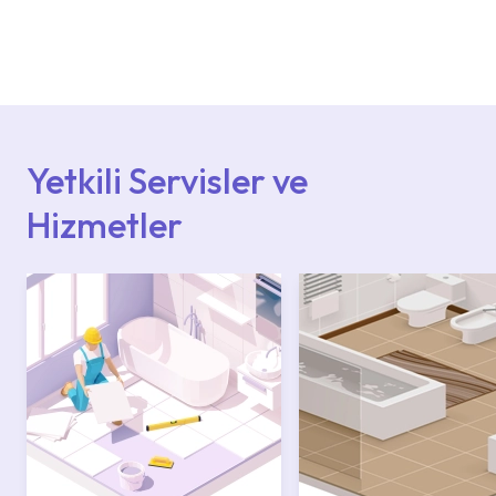
Ürün montajları için konusunda uzman ve
deneyimli ekiplere sahip yetkili servislerimize
başvurabilirsiniz. Web sitemizde yer alan
Hizmet Noktaları veya Yetkili Servisler alanı
içerisinden kendinize en yakın yetkili servise
ulaşabilir veya 0850 800 52 53 numaralı
iletişim merkezimizden destek alabilirsiniz.
Yetkili Servisler ve
Hizmetler