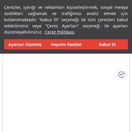
Çerezler, içeriği ve reklamları kişiselleştirmek, sosyal medya
Menü
Menü
özellikleri sağlamak ve trafiğimizi analiz etmek için
kullanılmaktadır. “Kabul Et” seçeneği ile tüm çerezleri kabul
edebilirsiniz veya “Çerez Ayarları” seçeneği ile ayarları
Ana Sayfa
Karolar
Ticari Çözümler
İş Merkezi / Ofis
Pulpis
düzenleyebilirsiniz.
Çerez Politikası
Ayarları Düzenle
Tüm Görseller
(1)
Hepsini Reddet
Kabul Et