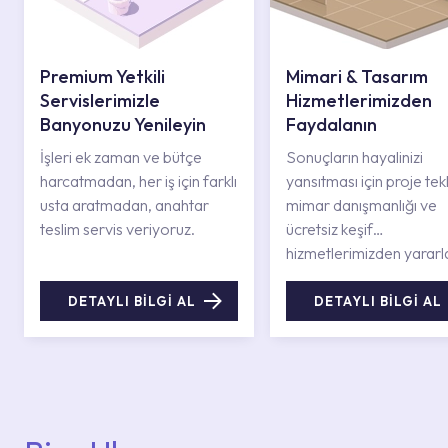
Premium Yetkili
Mimari & Tasarım
Servislerimizle
Hizmetlerimizden
Banyonuzu Yenileyin
Faydalanın
İşleri ek zaman ve bütçe
Sonuçların hayalinizi
harcatmadan, her iş için farklı
yansıtması için proje tekli
usta aratmadan, anahtar
mimar danışmanlığı ve
teslim servis veriyoruz.
ücretsiz keşif
hizmetlerimizden yararl
DETAYLI BİLGİ AL
DETAYLI BİLGİ AL