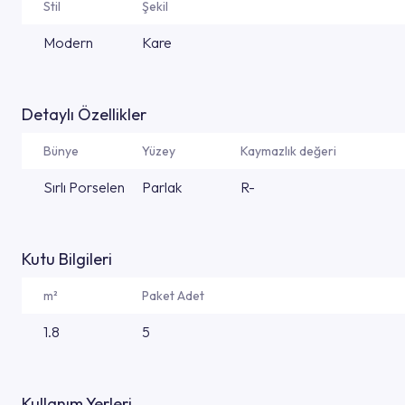
Stil
Şekil
Modern
Kare
Detaylı Özellikler
Bünye
Yüzey
Kaymazlık değeri
Sırlı Porselen
Parlak
R-
Kutu Bilgileri
m²
Paket Adet
1.8
5
Kullanım Yerleri