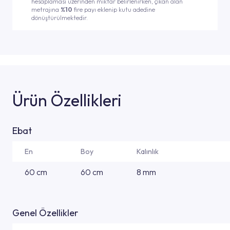
hesaplaması üzerinden miktar belirlenirken, çıkan alan
metrajına
%10
fire payı eklenip kutu adedine
dönüştürülmektedir.
Ürün Özellikleri
Ebat
En
Boy
Kalınlık
60 cm
60 cm
8 mm
Genel Özellikler