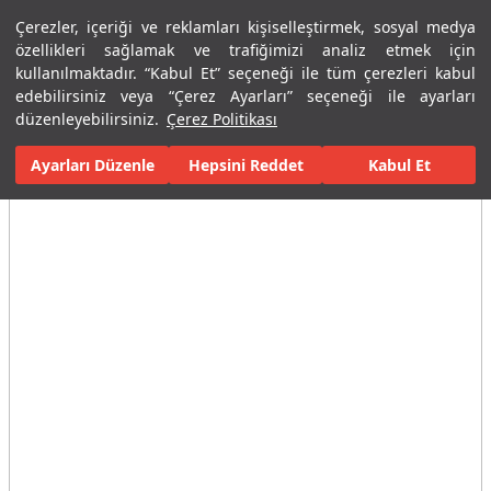
Çerezler, içeriği ve reklamları kişiselleştirmek, sosyal medya
Menü
Menü
özellikleri sağlamak ve trafiğimizi analiz etmek için
kullanılmaktadır. “Kabul Et” seçeneği ile tüm çerezleri kabul
edebilirsiniz veya “Çerez Ayarları” seçeneği ile ayarları
Ana Sayfa
Karolar
Konut İçi Alanlar
Banyo Seramikleri
Pul
düzenleyebilirsiniz.
Çerez Politikası
Ayarları Düzenle
Tüm Görseller
(12)
Hepsini Reddet
Kabul Et