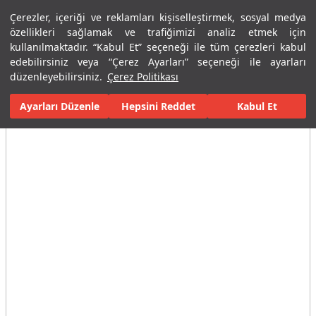
Çerezler, içeriği ve reklamları kişiselleştirmek, sosyal medya
Menü
Menü
özellikleri sağlamak ve trafiğimizi analiz etmek için
kullanılmaktadır. “Kabul Et” seçeneği ile tüm çerezleri kabul
edebilirsiniz veya “Çerez Ayarları” seçeneği ile ayarları
Ana Sayfa
Banyolar
Banyo Aksesuarları
Sabunluklar
Publ
düzenleyebilirsiniz.
Çerez Politikası
Ayarları Düzenle
Tüm Görseller
(3)
Hepsini Reddet
Kabul Et