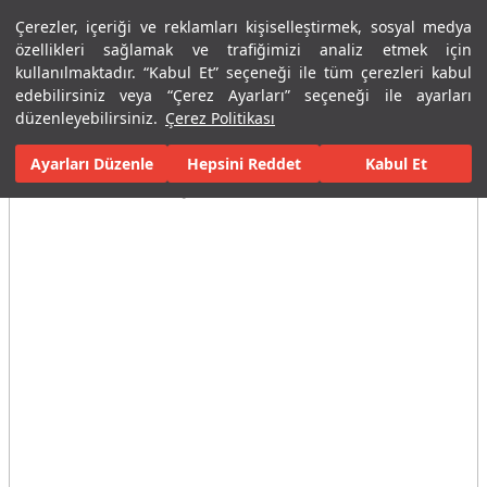
Çerezler, içeriği ve reklamları kişiselleştirmek, sosyal medya
Menü
Menü
özellikleri sağlamak ve trafiğimizi analiz etmek için
kullanılmaktadır. “Kabul Et” seçeneği ile tüm çerezleri kabul
edebilirsiniz veya “Çerez Ayarları” seçeneği ile ayarları
Ana Sayfa
Banyolar
Banyo Aksesuarları
Diğer Aksesuarlar
düzenleyebilirsiniz.
Çerez Politikası
Ayarları Düzenle
Tüm Görseller
(4)
Hepsini Reddet
Kabul Et