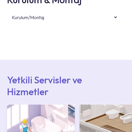
Kurulum/Montaj
Ürün montajları için konusunda uzman ve
deneyimli ekiplere sahip yetkili servislerimize
başvurabilirsiniz. Web sitemizde yer alan
Hizmet Noktaları veya Yetkili Servisler alanı
içerisinden kendinize en yakın yetkili servise
ulaşabilir veya 0850 800 52 53 numaralı
iletişim merkezimizden destek alabilirsiniz.
Yetkili Servisler ve
Hizmetler