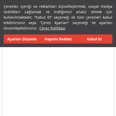
Çerezler, içeriği ve reklamları kişiselleştirmek, sosyal medya
Menü
Menü
özellikleri sağlamak ve trafiğimizi analiz etmek için
kullanılmaktadır. “Kabul Et” seçeneği ile tüm çerezleri kabul
edebilirsiniz veya “Çerez Ayarları” seçeneği ile ayarları
Ana Sayfa
Karolar
Konut İçi Alanlar
Banyo Seramikleri
Pre
düzenleyebilirsiniz.
Çerez Politikası
Ayarları Düzenle
Tüm Görseller
(6)
Hepsini Reddet
Kabul Et