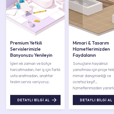
Premium Yetkili
Mimari & Tasarım
Servislerimizle
Hizmetlerimizden
Banyonuzu Yenileyin
Faydalanın
İşleri ek zaman ve bütçe
Sonuçların hayalinizi
harcatmadan, her iş için farklı
yansıtması için proje tekli
usta aratmadan, anahtar
mimar danışmanlığı ve
teslim servis veriyoruz.
ücretsiz keşif
hizmetlerimizden yararl
DETAYLI BİLGİ AL
DETAYLI BİLGİ AL