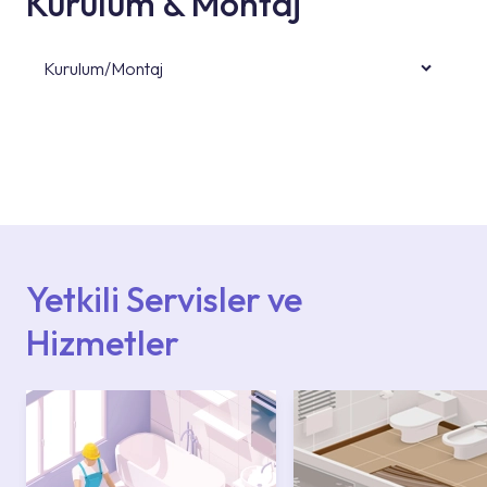
Kurulum & Montaj
Kurulum/Montaj
Ürün montajları için konusunda uzman ve
deneyimli ekiplere sahip yetkili servislerimize
başvurabilirsiniz. Web sitemizde yer alan
Hizmet Noktaları veya Yetkili Servisler alanı
içerisinden kendinize en yakın yetkili servise
ulaşabilir veya 0850 800 52 53 numaralı
iletişim merkezimizden destek alabilirsiniz.
Yetkili Servisler ve
Hizmetler