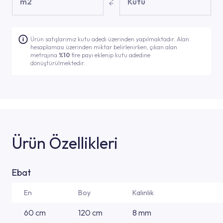
m2
Kutu
Ürün satışlarımız kutu adedi üzerinden yapılmaktadır. Alan
hesaplaması üzerinden miktar belirlenirken, çıkan alan
metrajına
%10
fire payı eklenip kutu adedine
dönüştürülmektedir.
Ürün Özellikleri
Ebat
En
Boy
Kalınlık
60 cm
120 cm
8 mm