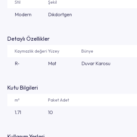
Stil
Şekil
Modern
Dıkdortgen
Detaylı Özellikler
Kaymazlık değeri
Yüzey
Bünye
R-
Mat
Duvar Karosu
Kutu Bilgileri
m²
Paket Adet
1.71
10
Kullanım Yerleri