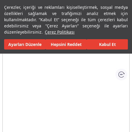
Çerezler, içeriği ve reklamları kişiselleştirmek, sosyal medya
Menü
Menü
özellikleri sağlamak ve trafiğimizi analiz etmek için
kullanılmaktadır. “Kabul Et” seçeneği ile tüm çerezleri kabul
edebilirsiniz veya “Çerez Ayarları” seçeneği ile ayarları
Ana Sayfa
Banyolar
Seramik Banyo Ürünleri
Pisuvarlar
Pa
düzenleyebilirsiniz.
Çerez Politikası
Ayarları Düzenle
Tüm Görseller
(1)
Hepsini Reddet
Kabul Et