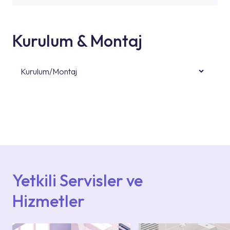
Kurulum & Montaj
Kurulum/Montaj
Ürün montajları için konusunda uzman ve
deneyimli ekiplere sahip yetkili servislerimize
başvurabilirsiniz. Web sitemizde yer alan
Hizmet Noktaları veya Yetkili Servisler alanı
içerisinden kendinize en yakın yetkili servise
ulaşabilir veya 0850 800 52 53 numaralı
iletişim merkezimizden destek alabilirsiniz.
Yetkili Servisler ve
Hizmetler