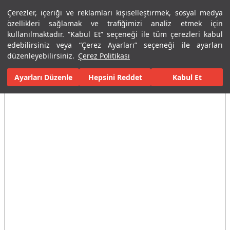
Çerezler, içeriği ve reklamları kişiselleştirmek, sosyal medya
Menü
Menü
özellikleri sağlamak ve trafiğimizi analiz etmek için
kullanılmaktadır. “Kabul Et” seçeneği ile tüm çerezleri kabul
edebilirsiniz veya “Çerez Ayarları” seçeneği ile ayarları
Ana Sayfa
Karolar
Konut İçi Alanlar
Banyo Seramikleri
Opa
düzenleyebilirsiniz.
Çerez Politikası
Ayarları Düzenle
Tüm Görseller
(11)
Hepsini Reddet
Kabul Et