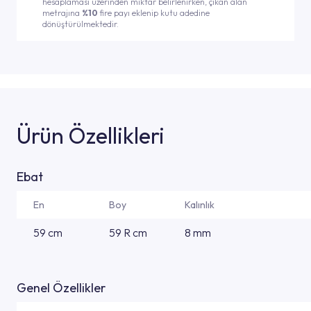
hesaplaması üzerinden miktar belirlenirken, çıkan alan
metrajına
%10
fire payı eklenip kutu adedine
dönüştürülmektedir.
Ürün Özellikleri
Ebat
En
Boy
Kalınlık
59 cm
59 R cm
8 mm
Genel Özellikler