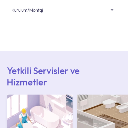
Kurulum/Montaj
Ürün montajları için konusunda uzman ve
deneyimli ekiplere sahip yetkili servislerimize
başvurabilirsiniz. Web sitemizde yer alan
Hizmet Noktaları veya Yetkili Servisler alanı
içerisinden kendinize en yakın yetkili servise
ulaşabilir veya 0850 800 52 53 numaralı
iletişim merkezimizden destek alabilirsiniz.
Yetkili Servisler ve
Hizmetler