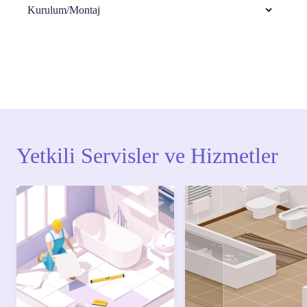
Kurulum/Montaj
Ürün montajları için konusunda uzman ve
deneyimli ekiplere sahip yetkili servislerimize
başvurabilirsiniz. Web sitemizde yer alan Hizmet
Noktaları veya Yetkili Servisler alanı içerisinden
kendinize en yakın yetkili servise ulaşabilir veya
0850 800 52 53 numaralı iletişim merkezimizden
destek alabilirsiniz.
Yetkili Servisler ve Hizmetler