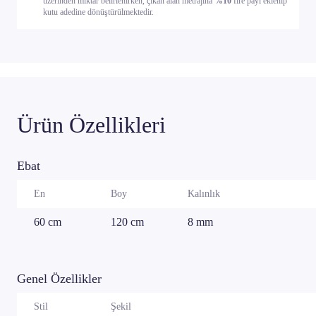
üzerinden miktar belirlenirken, çıkan alan metrajına
%10
fire payı eklenip
kutu adedine dönüştürülmektedir.
Ürün Özellikleri
Ebat
En
Boy
Kalınlık
60 cm
120 cm
8 mm
Genel Özellikler
Stil
Şekil