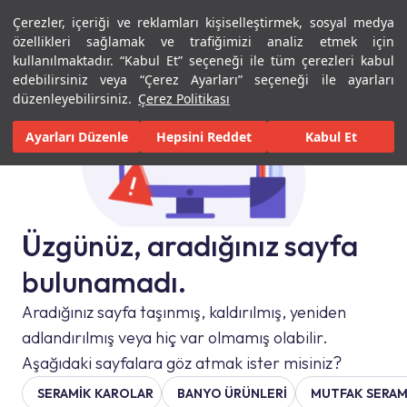
Çerezler, içeriği ve reklamları kişiselleştirmek, sosyal medya
Menü
Menü
özellikleri sağlamak ve trafiğimizi analiz etmek için
kullanılmaktadır. “Kabul Et” seçeneği ile tüm çerezleri kabul
edebilirsiniz veya “Çerez Ayarları” seçeneği ile ayarları
düzenleyebilirsiniz.
Çerez Politikası
Ayarları Düzenle
Hepsini Reddet
Kabul Et
Üzgünüz, aradığınız sayfa
bulunamadı.
Aradığınız sayfa taşınmış, kaldırılmış, yeniden
adlandırılmış veya hiç var olmamış olabilir.
Aşağıdaki sayfalara göz atmak ister misiniz?
SERAMIK KAROLAR
BANYO ÜRÜNLERİ
MUTFAK SERAM