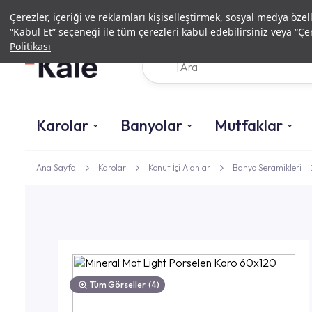
Çerezler, içeriği ve reklamları kişiselleştirmek, sosyal medya özel
“Kabul Et” seçeneği ile tüm çerezleri kabul edebilirsiniz veya “Çer
Politikası
Karolar
Banyolar
Mutfaklar
Ana Sayfa
Karolar
Konut İçi Alanlar
Banyo Seramikleri
Tüm Görseller
(4)