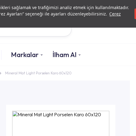
Yatırımcı İlişkileri
Yetkili
likleri sağlamak ve trafiğimizi analiz etmek için kullanılmaktadır.
ez Ayarları” seçeneği ile ayarları düzenleyebilirsiniz.
Çerez
Ara
Markalar
İlham Al
Mineral Mat Light Porselen Karo 60x120