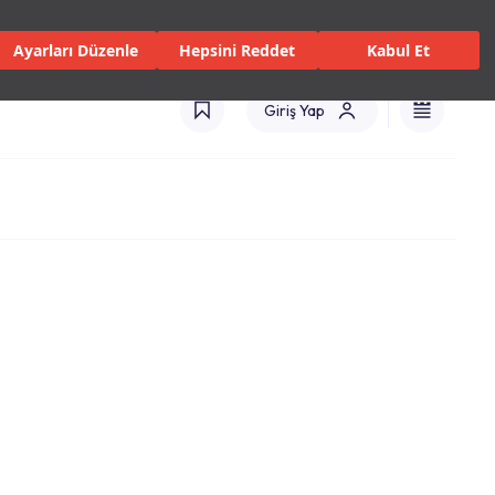
 Servisler ve Hizmetler
Mağazalar
Kataloglar
Türkiye(TR)
Ayarları Düzenle
Hepsini Reddet
Kabul Et
Giriş Yap