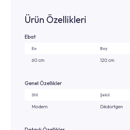
Ürün Özellikleri
Ebat
En
Boy
60 cm
120 cm
Genel Özellikler
Stil
Şekil
Modern
Dıkdortgen
Detaylı Özellikler