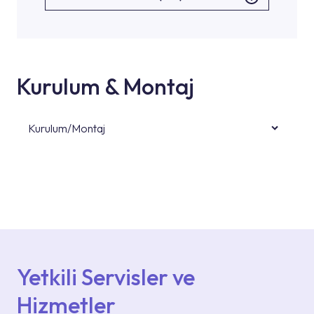
Kurulum & Montaj
Kurulum/Montaj
Ürün montajları için konusunda uzman ve
deneyimli ekiplere sahip yetkili servislerimize
başvurabilirsiniz. Web sitemizde yer alan
Hizmet Noktaları veya Yetkili Servisler alanı
içerisinden kendinize en yakın yetkili servise
ulaşabilir veya 0850 800 52 53 numaralı
iletişim merkezimizden destek alabilirsiniz.
Yetkili Servisler ve
Hizmetler