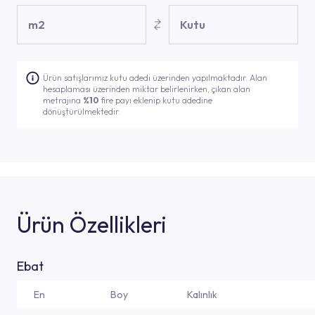
m2
Kutu
Ürün satışlarımız kutu adedi üzerinden yapılmaktadır. Alan
hesaplaması üzerinden miktar belirlenirken, çıkan alan
metrajına
%10
fire payı eklenip kutu adedine
dönüştürülmektedir.
Ürün Özellikleri
Ebat
En
Boy
Kalınlık