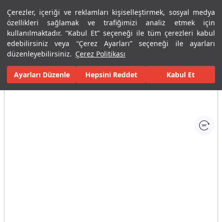
Çerezler, içeriği ve reklamları kişiselleştirmek, sosyal medya
Menü
Menü
özellikleri sağlamak ve trafiğimizi analiz etmek için
kullanılmaktadır. “Kabul Et” seçeneği ile tüm çerezleri kabul
edebilirsiniz veya “Çerez Ayarları” seçeneği ile ayarları
Ana Sayfa
Karolar
Porselen Plaka ve Karolar
Tüm Porselen Plak
düzenleyebilirsiniz.
Çerez Politikası
Ayarları Düzenle
Tüm Görseller
(1)
Hepsini Reddet
Kabul Et