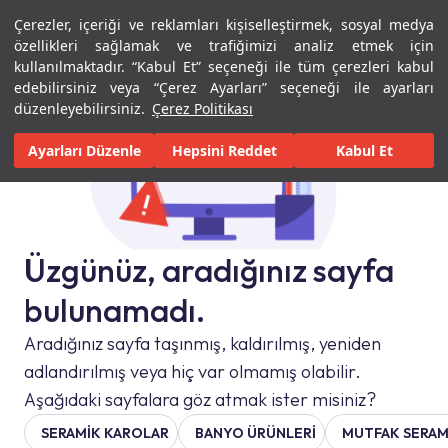
Çerezler, içeriği ve reklamları kişiselleştirmek, sosyal medya
Menü
Menü
özellikleri sağlamak ve trafiğimizi analiz etmek için
kullanılmaktadır. “Kabul Et” seçeneği ile tüm çerezleri kabul
edebilirsiniz veya “Çerez Ayarları” seçeneği ile ayarları
düzenleyebilirsiniz.
Çerez Politikası
Ayarları Düzenle
Hepsini Reddet
Kabul Et
Üzgünüz, aradığınız sayfa
bulunamadı.
Aradığınız sayfa taşınmış, kaldırılmış, yeniden
adlandırılmış veya hiç var olmamış olabilir.
Aşağıdaki sayfalara göz atmak ister misiniz?
SERAMIK KAROLAR
BANYO ÜRÜNLERİ
MUTFAK SERAM