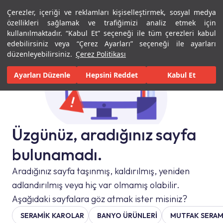
Çerezler, içeriği ve reklamları kişiselleştirmek, sosyal medya
Menü
Menü
özellikleri sağlamak ve trafiğimizi analiz etmek için
kullanılmaktadır. “Kabul Et” seçeneği ile tüm çerezleri kabul
edebilirsiniz veya “Çerez Ayarları” seçeneği ile ayarları
düzenleyebilirsiniz.
Çerez Politikası
Ayarları Düzenle
Hepsini Reddet
Kabul Et
Üzgünüz, aradığınız sayfa
bulunamadı.
Aradığınız sayfa taşınmış, kaldırılmış, yeniden
adlandırılmış veya hiç var olmamış olabilir.
Aşağıdaki sayfalara göz atmak ister misiniz?
SERAMIK KAROLAR
BANYO ÜRÜNLERİ
MUTFAK SERAM