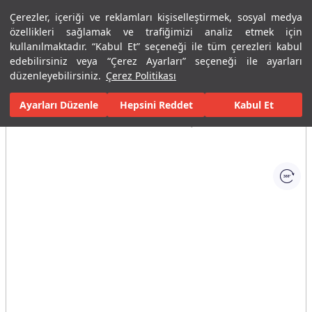
Çerezler, içeriği ve reklamları kişiselleştirmek, sosyal medya
Menü
Menü
özellikleri sağlamak ve trafiğimizi analiz etmek için
kullanılmaktadır. “Kabul Et” seçeneği ile tüm çerezleri kabul
edebilirsiniz veya “Çerez Ayarları” seçeneği ile ayarları
Ana Sayfa
Banyolar
Armatürler
Lavabo Bataryaları
Tek D
düzenleyebilirsiniz.
Çerez Politikası
Ayarları Düzenle
Tüm Görseller
(1)
Hepsini Reddet
Kabul Et