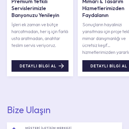
Premium Yetkili
Mimari & Tasarım
Servislerimizle
Hizmetlerimizden
Banyonuzu Yenileyin
Faydalanın
İşleri ek zaman ve bütçe
Sonuçların hayalinizi
harcatmadan, her iş için farklı
yansıtması için proje tekli
usta aratmadan, anahtar
mimar danışmanlığı ve
teslim servis veriyoruz.
ücretsiz keşif
hizmetlerimizden yararl
DETAYLI BİLGİ AL
DETAYLI BİLGİ AL
Bize Ulaşın
MÜŞTERİ İLETİŞİM MERKEZİ