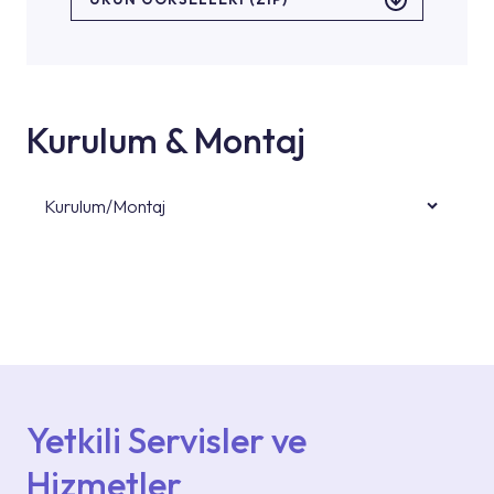
Kurulum & Montaj
Kurulum/Montaj
Ürün montajları için konusunda uzman ve
deneyimli ekiplere sahip yetkili servislerimize
başvurabilirsiniz. Web sitemizde yer alan
Hizmet Noktaları veya Yetkili Servisler alanı
içerisinden kendinize en yakın yetkili servise
ulaşabilir veya 0850 800 52 53 numaralı
iletişim merkezimizden destek alabilirsiniz.
Yetkili Servisler ve
Hizmetler