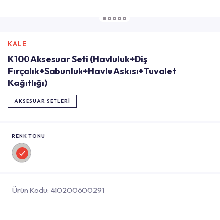
KALE
K100 Aksesuar Seti (Havluluk+Diş
Fırçalık+Sabunluk+Havlu Askısı+Tuvalet
Kağıtlığı)
AKSESUAR SETLERI
RENK TONU
Ürün Kodu:
410200600291