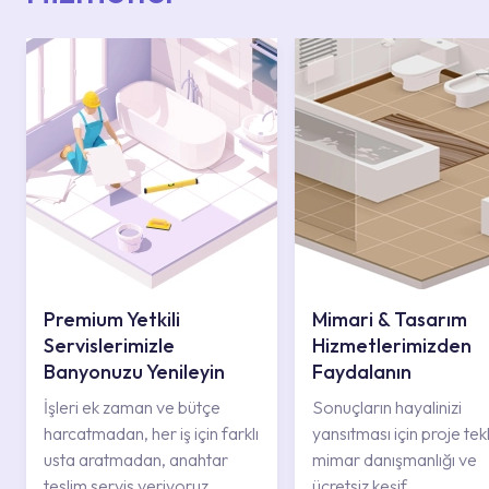
Premium Yetkili
Mimari & Tasarım
Servislerimizle
Hizmetlerimizden
Banyonuzu Yenileyin
Faydalanın
İşleri ek zaman ve bütçe
Sonuçların hayalinizi
harcatmadan, her iş için farklı
yansıtması için proje tekli
usta aratmadan, anahtar
mimar danışmanlığı ve
teslim servis veriyoruz.
ücretsiz keşif