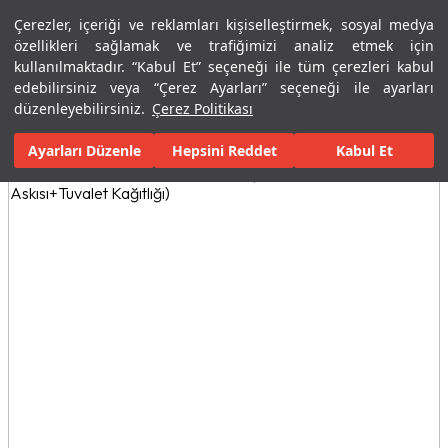
Çerezler, içeriği ve reklamları kişiselleştirmek, sosyal medya
Menü
Menü
özellikleri sağlamak ve trafiğimizi analiz etmek için
kullanılmaktadır. “Kabul Et” seçeneği ile tüm çerezleri kabul
edebilirsiniz veya “Çerez Ayarları” seçeneği ile ayarları
Ana Sayfa
Banyolar
Banyo Aksesuarları
Aksesuar Setleri
K
düzenleyebilirsiniz.
Çerez Politikası
Ayarları Düzenle
Tüm Görseller
(5)
Hepsini Reddet
Kabul Et