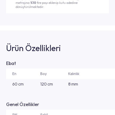
metrajına
%10
fire payı eklenip kutu adedine
dönüştürülmektedir.
Ürün Özellikleri
Ebat
En
Boy
Kalınlık
60 cm
120 cm
8 mm
Genel Özellikler
Stil
Şekil