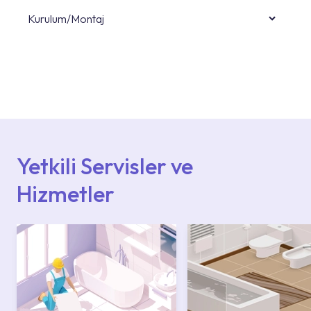
Kurulum/Montaj
Ürün montajları için konusunda uzman ve
deneyimli ekiplere sahip yetkili servislerimize
başvurabilirsiniz. Web sitemizde yer alan
Hizmet Noktaları veya Yetkili Servisler alanı
içerisinden kendinize en yakın yetkili servise
ulaşabilir veya 0850 800 52 53 numaralı
iletişim merkezimizden destek alabilirsiniz.
Yetkili Servisler ve
Hizmetler