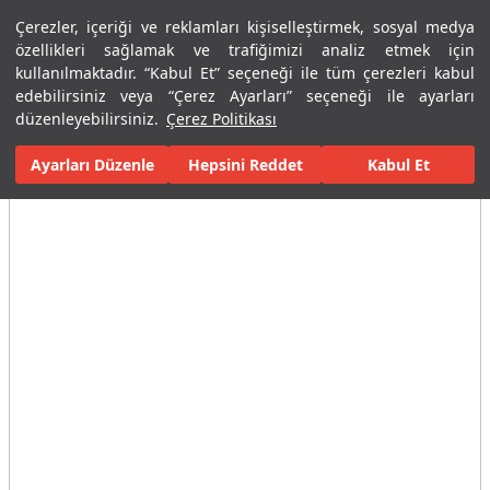
Çerezler, içeriği ve reklamları kişiselleştirmek, sosyal medya
Menü
Menü
özellikleri sağlamak ve trafiğimizi analiz etmek için
kullanılmaktadır. “Kabul Et” seçeneği ile tüm çerezleri kabul
edebilirsiniz veya “Çerez Ayarları” seçeneği ile ayarları
Ana Sayfa
Karolar
Konut İçi Alanlar
Mutfak Seramikleri
It
düzenleyebilirsiniz.
Çerez Politikası
Ayarları Düzenle
Tüm Görseller
(4)
Hepsini Reddet
Kabul Et