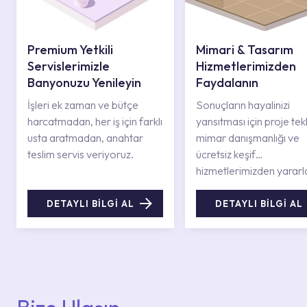
Premium Yetkili
Mimari & Tasarım
Servislerimizle
Hizmetlerimizden
Banyonuzu Yenileyin
Faydalanın
İşleri ek zaman ve bütçe
Sonuçların hayalinizi
harcatmadan, her iş için farklı
yansıtması için proje tekli
usta aratmadan, anahtar
mimar danışmanlığı ve
teslim servis veriyoruz.
ücretsiz keşif
hizmetlerimizden yararl
DETAYLI BİLGİ AL
DETAYLI BİLGİ AL