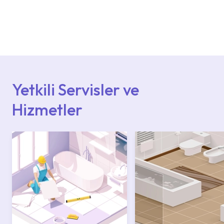
Ürün montajları için konusunda uzman ve
deneyimli ekiplere sahip yetkili servislerimize
başvurabilirsiniz. Web sitemizde yer alan
Hizmet Noktaları veya Yetkili Servisler alanı
içerisinden kendinize en yakın yetkili servise
ulaşabilir veya 0850 800 52 53 numaralı
iletişim merkezimizden destek alabilirsiniz.
Yetkili Servisler ve
Hizmetler