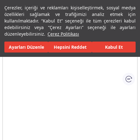
Çerezler, içeriği ve reklamları kişiselleştirmek, sosyal medya
Menü
Menü
özellikleri sağlamak ve trafiğimizi analiz etmek için
kullanılmaktadır. “Kabul Et” seçeneği ile tüm çerezleri kabul
edebilirsiniz veya “Çerez Ayarları” seçeneği ile ayarları
Ana Sayfa
Mutfaklar
Evye Bataryaları
Iris Mutfak Bataryası
düzenleyebilirsiniz.
Çerez Politikası
Ayarları Düzenle
Tüm Görseller
(1)
Hepsini Reddet
Kabul Et