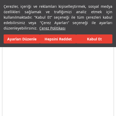
Çerezler, içeriği ve reklamları kişiselleştirmek, sosyal medya
Menü
Menü
özellikleri sağlamak ve trafiğimizi analiz etmek için
kullanılmaktadır. “Kabul Et” seçeneği ile tüm çerezleri kabul
edebilirsiniz veya “Çerez Ayarları” seçeneği ile ayarları
Ana Sayfa
Banyolar
Armatürler
Lavabo Bataryaları
Fotos
düzenleyebilirsiniz.
Çerez Politikası
Ayarları Düzenle
Tüm Görseller
(3)
Hepsini Reddet
Kabul Et