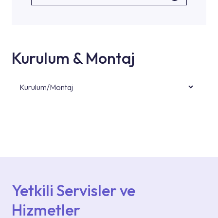
Kurulum & Montaj
Kurulum/Montaj
Ürün montajları için konusunda uzman ve
deneyimli ekiplere sahip yetkili servislerimize
başvurabilirsiniz. Web sitemizde yer alan
Hizmet Noktaları veya Yetkili Servisler alanı
içerisinden kendinize en yakın yetkili servise
ulaşabilir veya 0850 800 52 53 numaralı
iletişim merkezimizden destek alabilirsiniz.
Yetkili Servisler ve
Hizmetler