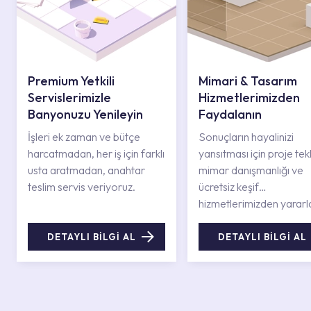
Premium Yetkili
Mimari & Tasarım
Servislerimizle
Hizmetlerimizden
Banyonuzu Yenileyin
Faydalanın
İşleri ek zaman ve bütçe
Sonuçların hayalinizi
harcatmadan, her iş için farklı
yansıtması için proje tekli
usta aratmadan, anahtar
mimar danışmanlığı ve
teslim servis veriyoruz.
ücretsiz keşif
hizmetlerimizden yararl
DETAYLI BİLGİ AL
DETAYLI BİLGİ AL