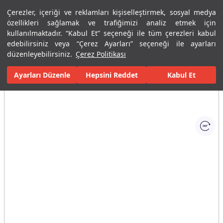
Çerezler, içeriği ve reklamları kişiselleştirmek, sosyal medya
Menü
Menü
özellikleri sağlamak ve trafiğimizi analiz etmek için
kullanılmaktadır. “Kabul Et” seçeneği ile tüm çerezleri kabul
edebilirsiniz veya “Çerez Ayarları” seçeneği ile ayarları
Ana Sayfa
Banyolar
Seramik Banyo Ürünleri
Klozetler
Yerd
düzenleyebilirsiniz.
Çerez Politikası
Ayarları Düzenle
Tüm Görseller
(1)
Hepsini Reddet
Kabul Et