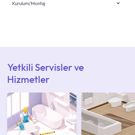
Kurulum/Montaj
Ürün montajları için konusunda uzman ve
deneyimli ekiplere sahip yetkili servislerimize
başvurabilirsiniz. Web sitemizde yer alan
Hizmet Noktaları veya Yetkili Servisler alanı
içerisinden kendinize en yakın yetkili servise
ulaşabilir veya 0850 800 52 53 numaralı
iletişim merkezimizden destek alabilirsiniz.
Yetkili Servisler ve
Hizmetler