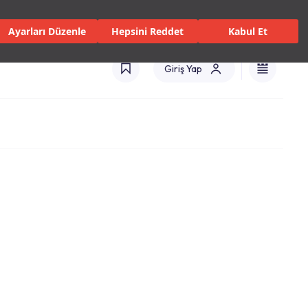
 Servisler ve Hizmetler
Mağazalar
Kataloglar
Türkiye(TR)
Ayarları Düzenle
Hepsini Reddet
Kabul Et
Giriş Yap