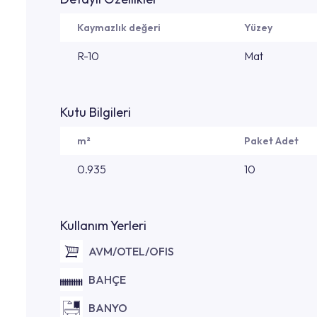
Kaymazlık değeri
Yüzey
R-10
Mat
Kutu Bilgileri
m²
Paket Adet
0.935
10
Kullanım Yerleri
AVM/OTEL/OFIS
BAHÇE
BANYO