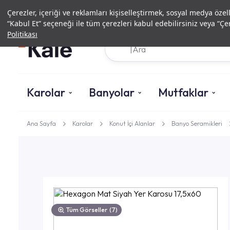
Çerezler, içeriği ve reklamları kişiselleştirmek, sosyal medya özel
“Kabul Et” seçeneği ile tüm çerezleri kabul edebilirsiniz veya “Çer
Politikası
Karolar
Banyolar
Mutfaklar
Ana Sayfa
Karolar
Konut İçi Alanlar
Banyo Seramikleri
Tüm Görseller
(7)