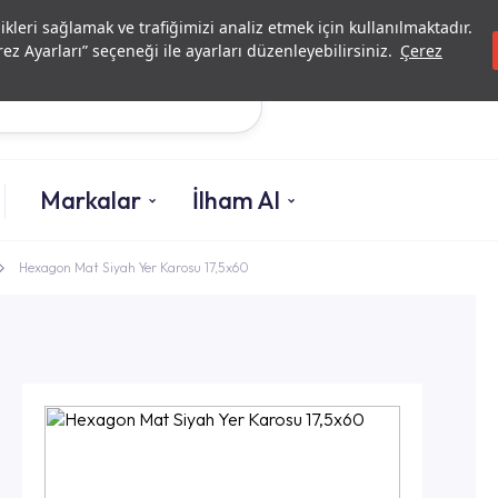
Yatırımcı İlişkileri
Yetkili
likleri sağlamak ve trafiğimizi analiz etmek için kullanılmaktadır.
ez Ayarları” seçeneği ile ayarları düzenleyebilirsiniz.
Çerez
Ara
Markalar
İlham Al
Hexagon Mat Siyah Yer Karosu 17,5x60