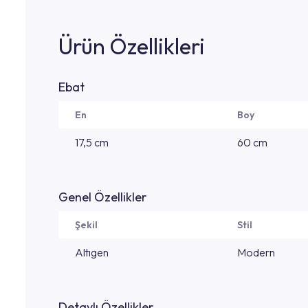
Ürün Özellikleri
Ebat
En
Boy
17,5 cm
60 cm
Genel Özellikler
Şekil
Stil
Altıgen
Modern
Detaylı Özellikler