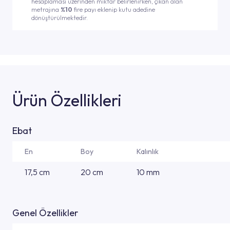
hesaplaması üzerinden miktar belirlenirken, çıkan alan
metrajına
%10
fire payı eklenip kutu adedine
dönüştürülmektedir.
Ürün Özellikleri
Ebat
En
Boy
Kalınlık
17,5 cm
20 cm
10 mm
Genel Özellikler