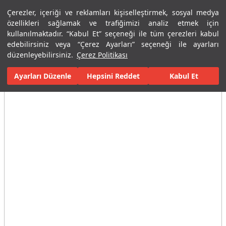
Çerezler, içeriği ve reklamları kişiselleştirmek, sosyal medya
Menü
Menü
özellikleri sağlamak ve trafiğimizi analiz etmek için
kullanılmaktadır. “Kabul Et” seçeneği ile tüm çerezleri kabul
edebilirsiniz veya “Çerez Ayarları” seçeneği ile ayarları
Ana Sayfa
Karolar
Konut İçi Alanlar
Banyo Seramikleri
Hex
düzenleyebilirsiniz.
Çerez Politikası
Ayarları Düzenle
Tüm Görseller
(10)
Hepsini Reddet
Kabul Et