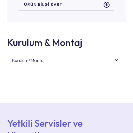
ÜRÜN BILGI KARTI
Kurulum & Montaj
Kurulum/Montaj
Ürün montajları için konusunda uzman ve
deneyimli ekiplere sahip yetkili servislerimize
başvurabilirsiniz. Web sitemizde yer alan
Hizmet Noktaları veya Yetkili Servisler alanı
içerisinden kendinize en yakın yetkili servise
ulaşabilir veya 0850 800 52 53 numaralı
iletişim merkezimizden destek alabilirsiniz.
Yetkili Servisler ve