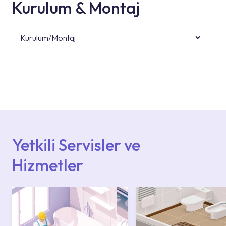
Kurulum & Montaj
Kurulum/Montaj
Ürün montajları için konusunda uzman ve
deneyimli ekiplere sahip yetkili servislerimize
başvurabilirsiniz. Web sitemizde yer alan
Hizmet Noktaları veya Yetkili Servisler alanı
içerisinden kendinize en yakın yetkili servise
ulaşabilir veya 0850 800 52 53 numaralı
iletişim merkezimizden destek alabilirsiniz.
Yetkili Servisler ve
Hizmetler