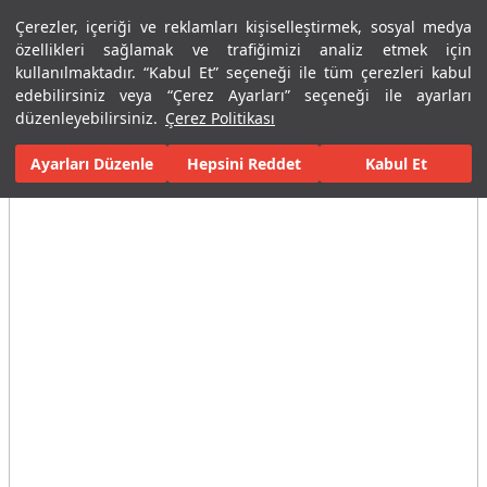
Çerezler, içeriği ve reklamları kişiselleştirmek, sosyal medya
Menü
Menü
özellikleri sağlamak ve trafiğimizi analiz etmek için
kullanılmaktadır. “Kabul Et” seçeneği ile tüm çerezleri kabul
edebilirsiniz veya “Çerez Ayarları” seçeneği ile ayarları
Ana Sayfa
Karolar
Konut İçi Alanlar
Banyo Seramikleri
Her
düzenleyebilirsiniz.
Çerez Politikası
Ayarları Düzenle
Tüm Görseller
(3)
Hepsini Reddet
Kabul Et