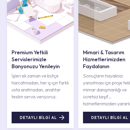
Premium Yetkili
Mimari & Tasarım
Servislerimizle
Hizmetlerimizden
Banyonuzu Yenileyin
Faydalanın
İşleri ek zaman ve bütçe
Sonuçların hayalinizi
harcatmadan, her iş için farklı
yansıtması için proje tekli
usta aratmadan, anahtar
mimar danışmanlığı ve
teslim servis veriyoruz.
ücretsiz keşif
hizmetlerimizden yararl
DETAYLI BİLGİ AL
DETAYLI BİLGİ AL