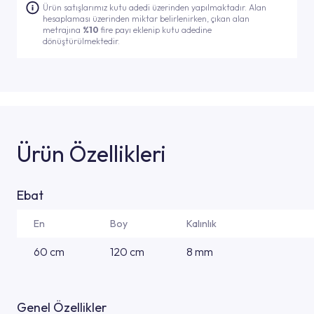
Ürün satışlarımız kutu adedi üzerinden yapılmaktadır. Alan
hesaplaması üzerinden miktar belirlenirken, çıkan alan
metrajına
%10
fire payı eklenip kutu adedine
dönüştürülmektedir.
Ürün Özellikleri
Ebat
En
Boy
Kalınlık
60 cm
120 cm
8 mm
Genel Özellikler