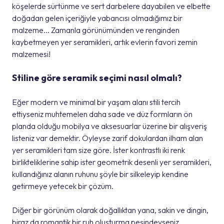
köşelerde sürtünme ve sert darbelere dayabilen ve elbette
doğadan gelen içeriğiyle yabancısı olmadığımız bir
malzeme... Zamanla görünümünden ve renginden
kaybetmeyen yer seramikleri, artık evlerin favori zemin
malzemesi!
Stiline göre seramik seçimi nasıl olmalı?
Eğer modern ve minimal bir yaşam alanı stili tercih
ettiyseniz muhtemelen daha sade ve düz formların ön
planda olduğu mobilya ve aksesuarlar üzerine bir alışveriş
listeniz var demektir. Öyleyse zarif dokulardan ilham alan
yer seramikleri tam size göre. İster kontrastlı iki renk
birlikteliklerine sahip ister geometrik desenli yer seramikleri,
kullandığınız alanın ruhunu şöyle bir silkeleyip kendine
getirmeye yetecek bir çözüm.
Diğer bir görünüm olarak doğallıktan yana, sakin ve dingin,
biraz da romantik bir ruh oluşturma peşindeyseniz