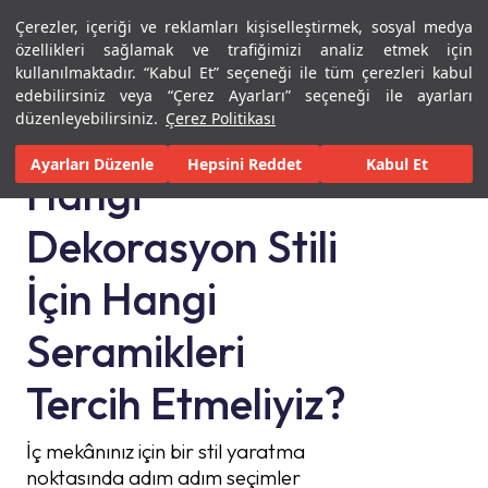
Çerezler, içeriği ve reklamları kişiselleştirmek, sosyal medya
Menü
Menü
özellikleri sağlamak ve trafiğimizi analiz etmek için
kullanılmaktadır. “Kabul Et” seçeneği ile tüm çerezleri kabul
Ana Sayfa
Hangi Dekorasyon Stili İçin Hangi Seramikleri Tercih Etmeliyiz?
edebilirsiniz veya “Çerez Ayarları” seçeneği ile ayarları
düzenleyebilirsiniz.
Çerez Politikası
Ayarları Düzenle
Hepsini Reddet
Kabul Et
Hangi
Dekorasyon Stili
İçin Hangi
Seramikleri
Tercih Etmeliyiz?
İç mekânınız için bir stil yaratma
noktasında adım adım seçimler