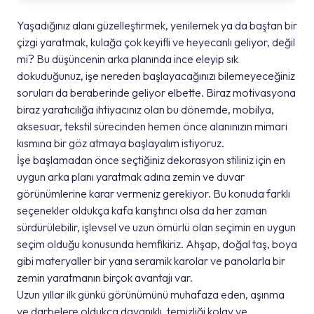
Yaşadığınız alanı güzelleştirmek, yenilemek ya da baştan bir
çizgi yaratmak, kulağa çok keyifli ve heyecanlı geliyor, değil
mi? Bu düşüncenin arka planında ince eleyip sık
dokuduğunuz, işe nereden başlayacağınızı bilemeyeceğiniz
soruları da beraberinde geliyor elbette. Biraz motivasyona
biraz yaratıcılığa ihtiyacınız olan bu dönemde, mobilya,
aksesuar, tekstil sürecinden hemen önce alanınızın mimari
kısmına bir göz atmaya başlayalım istiyoruz.
İşe başlamadan önce seçtiğiniz dekorasyon stiliniz için en
uygun arka planı yaratmak adına zemin ve duvar
görünümlerine karar vermeniz gerekiyor. Bu konuda farklı
seçenekler oldukça kafa karıştırıcı olsa da her zaman
sürdürülebilir, işlevsel ve uzun ömürlü olan seçimin en uygun
seçim olduğu konusunda hemfikiriz. Ahşap, doğal taş, boya
gibi materyaller bir yana seramik karolar ve panolarla bir
zemin yaratmanın birçok avantajı var.
Uzun yıllar ilk günkü görünümünü muhafaza eden, aşınma
ve darbelere oldukça dayanıklı, temizliği kolay ve