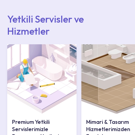
içerisinden kendinize en yakın yetkili servise
ulaşabilir veya 0850 800 52 53 numaralı
iletişim merkezimizden destek alabilirsiniz.
Yetkili Servisler ve
Hizmetler
Premium Yetkili
Mimari & Tasarım
Servislerimizle
Hizmetlerimizden