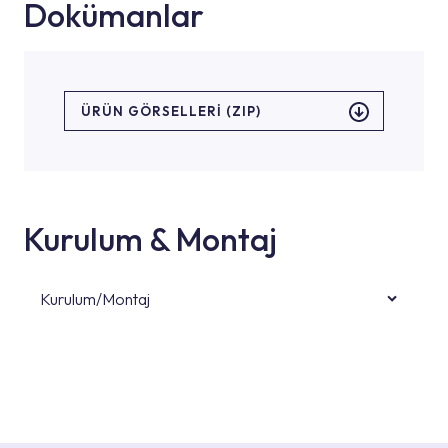
Dokümanlar
ÜRÜN GÖRSELLERI (ZIP)
Kurulum & Montaj
Kurulum/Montaj
Ürün montajları için konusunda uzman ve
deneyimli ekiplere sahip yetkili servislerimize
başvurabilirsiniz. Web sitemizde yer alan
Hizmet Noktaları veya Yetkili Servisler alanı