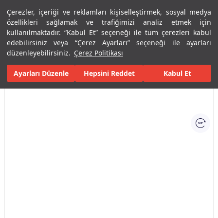
Çerezler, içeriği ve reklamları kişiselleştirmek, sosyal medya
Menü
Menü
özellikleri sağlamak ve trafiğimizi analiz etmek için
kullanılmaktadır. “Kabul Et” seçeneği ile tüm çerezleri kabul
edebilirsiniz veya “Çerez Ayarları” seçeneği ile ayarları
Ana Sayfa
Banyolar
Banyo Mobilyaları
Banyo Dolapları
Gr
düzenleyebilirsiniz.
Çerez Politikası
Ayarları Düzenle
Tüm Görseller
(1)
Hepsini Reddet
Kabul Et