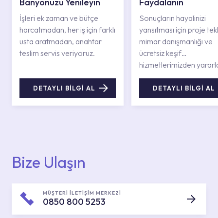
Banyonuzu Yenileyin
Faydalanın
İşleri ek zaman ve bütçe
Sonuçların hayalinizi
harcatmadan, her iş için farklı
yansıtması için proje tekli
usta aratmadan, anahtar
mimar danışmanlığı ve
teslim servis veriyoruz.
ücretsiz keşif
hizmetlerimizden yararl
DETAYLI BİLGİ AL
DETAYLI BİLGİ AL
Bize Ulaşın
MÜŞTERİ İLETİŞİM MERKEZİ
0850 800 5253