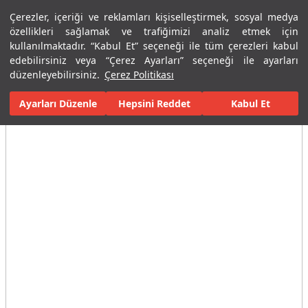
Çerezler, içeriği ve reklamları kişiselleştirmek, sosyal medya
Menü
Menü
özellikleri sağlamak ve trafiğimizi analiz etmek için
kullanılmaktadır. “Kabul Et” seçeneği ile tüm çerezleri kabul
edebilirsiniz veya “Çerez Ayarları” seçeneği ile ayarları
Ana Sayfa
Karolar
Konut İçi Alanlar
Banyo Seramikleri
For
düzenleyebilirsiniz.
Çerez Politikası
Ayarları Düzenle
Tüm Görseller
(11)
Hepsini Reddet
Kabul Et