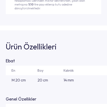
hesaplaması üzerinden miktar belirlenirken, çıkan alan
metrajına
%10
fire payı eklenip kutu adedine
dönüştürülmektedir.
Ürün Özellikleri
Ebat
En
Boy
Kalınlık
M 20 cm
20 cm
14 mm
Genel Özellikler