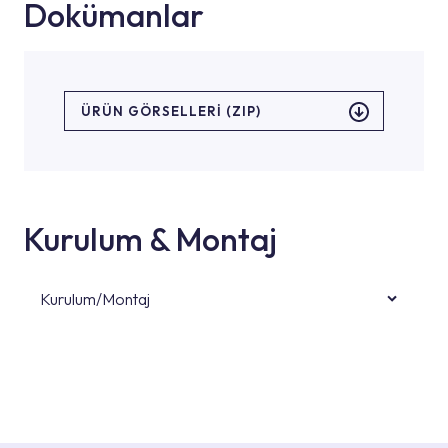
Dokümanlar
ÜRÜN GÖRSELLERI (ZIP)
Kurulum & Montaj
Kurulum/Montaj
Ürün montajları için konusunda uzman ve
deneyimli ekiplere sahip yetkili servislerimize
başvurabilirsiniz. Web sitemizde yer alan
Hizmet Noktaları veya Yetkili Servisler alanı