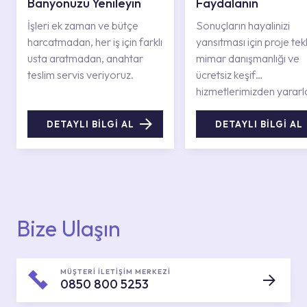
Banyonuzu Yenileyin
Faydalanın
İşleri ek zaman ve bütçe
Sonuçların hayalinizi
harcatmadan, her iş için farklı
yansıtması için proje tekli
usta aratmadan, anahtar
mimar danışmanlığı ve
teslim servis veriyoruz.
ücretsiz keşif
hizmetlerimizden yararl
DETAYLI BİLGİ AL
DETAYLI BİLGİ AL
Bize Ulaşın
MÜŞTERİ İLETİŞİM MERKEZİ
0850 800 5253