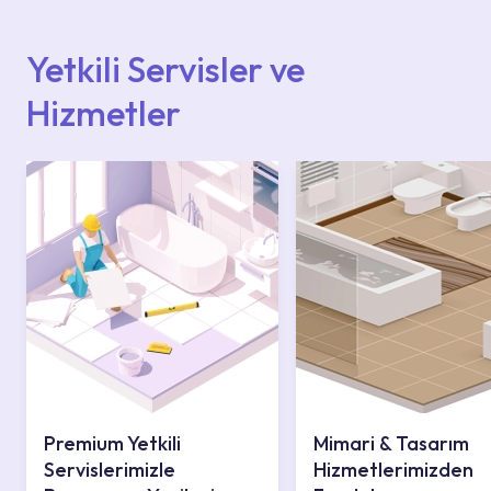
içerisinden kendinize en yakın yetkili servise
ulaşabilir veya 0850 800 52 53 numaralı
iletişim merkezimizden destek alabilirsiniz.
Yetkili Servisler ve
Hizmetler
Premium Yetkili
Mimari & Tasarım
Servislerimizle
Hizmetlerimizden